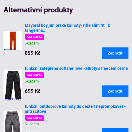
mail
Alternativní produkty
Mayoral boy juniorské kalhoty- rifle slim fit ,, b.
tangerina,,
SKLADEM
Skladem
859 Kč
Zobrazit
funkční zateplené softshellové kalhoty s fleecem černé
SKLADEM
Skladem
699 Kč
Zobrazit
funkční outdoorové kalhoty do deště ( nepromokavé) -
antracitové
SKLADEM
Skladem