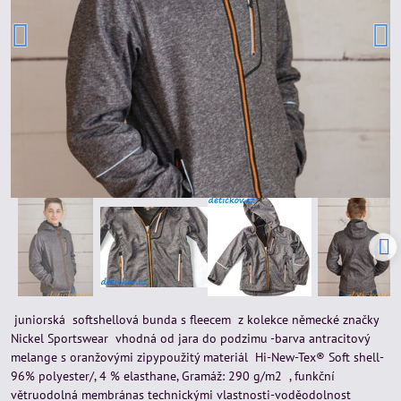
juniorská softshellová bunda s fleecem z kolekce německé značky
Nickel Sportswear vhodná od jara do podzimu -barva antracitový
melange s oranžovými zipypoužitý materiál Hi-New-Tex® Soft shell-
96% polyester/, 4 % elasthane, Gramáž: 290 g/m2 , funkční
větruodolná membránas technickými vlastnosti-voděodolnost