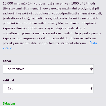
10.000 mm/ m2/ 24h- propusnost směrem ven 1000 g/ 24 hod(
třívrstvý laminát s membránou- zaručuje maximální prodyšnost při
zachování vysoké větruodolnosti, vodoodpudivosti a nenasákavosti,
je elastický a tichý, nežmolkuje se, dokonale chrání i v nejtvrdších
podmínkách) - z rubové vnitřní strany hřejivý fleec - odepínací
kapuce s fleecou podšívkou + vyšší stoják s podšívkou z
microfleecu - posuvná manžeta u rukávu - vnitřní léga pod zipem,-3
kapsy na zip- ergonomický střih- zadní díl do obloučku- reflexní
proužky na zadním díle- spodní lem lze stahnout olivkami
Čtěte
více
barva
velikost
Skladem