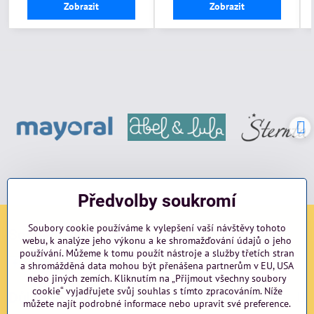
Zobrazit
Zobrazit
Předvolby soukromí
Soubory cookie používáme k vylepšení vaší návštěvy tohoto
Sociální sítě
webu, k analýze jeho výkonu a ke shromažďování údajů o jeho
používání. Můžeme k tomu použít nástroje a služby třetích stran
Facebook
Instagram
blog
a shromážděná data mohou být přenášena partnerům v EU, USA
nebo jiných zemích. Kliknutím na „Přijmout všechny soubory
cookie“ vyjadřujete svůj souhlas s tímto zpracováním. Níže
Důležité odkazy
můžete najít podrobné informace nebo upravit své preference.