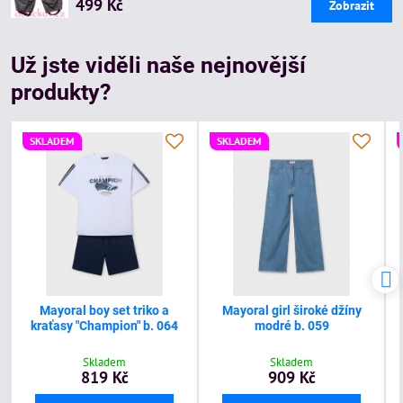
499 Kč
Zobrazit
Už jste viděli naše nejnovější
produkty?
SKLADEM
SKLADEM
Mayoral boy set triko a
Mayoral girl široké džíny
kraťasy "Champion" b. 064
modré b. 059
Skladem
Skladem
819 Kč
909 Kč