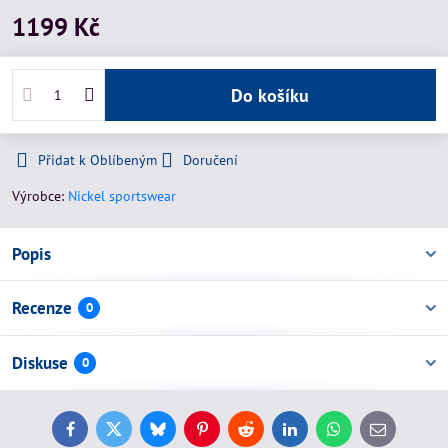
1199 Kč
Do košíku
Přidat k Oblíbeným
Doručení
Výrobce:
Nickel sportswear
Popis
Recenze
0
Diskuse
0
Facebook
Twitter
Bluesky
Pinterest
Reddit
LinkedIn
WhatsApp
E-