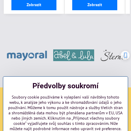
Zobrazit
Zobrazit
Předvolby soukromí
Soubory cookie používáme k vylepšení vaší návštěvy tohoto
Sociální sítě
webu, k analýze jeho výkonu a ke shromažďování údajů o jeho
používání. Můžeme k tomu použít nástroje a služby třetích stran
Facebook
Instagram
blog
a shromážděná data mohou být přenášena partnerům v EU, USA
nebo jiných zemích. Kliknutím na „Přijmout všechny soubory
cookie“ vyjadřujete svůj souhlas s tímto zpracováním. Níže
Důležité odkazy
můžete najít podrobné informace nebo upravit své preference.