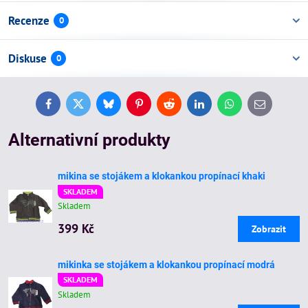
Recenze
0
Diskuse
0
Facebook
Twitter
Bluesky
Pinterest
Reddit
LinkedIn
WhatsApp
E-
mail
Alternativní produkty
mikina se stojákem a klokankou propínací khaki
SKLADEM
Skladem
399 Kč
Zobrazit
mikinka se stojákem a klokankou propínací modrá
SKLADEM
Skladem