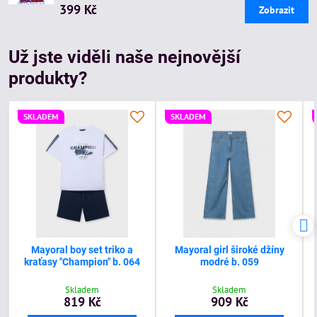
399 Kč
Zobrazit
Už jste viděli naše nejnovější
produkty?
SKLADEM
SKLADEM
Mayoral boy set triko a
Mayoral girl široké džíny
kraťasy "Champion" b. 064
modré b. 059
Skladem
Skladem
819 Kč
909 Kč