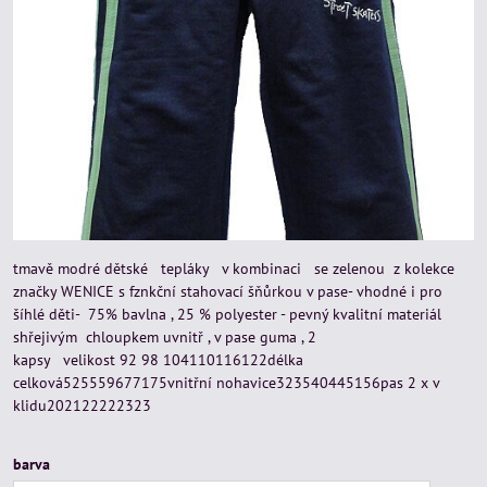
tmavě modré dětské tepláky v kombinaci se zelenou z kolekce
značky WENICE s fznkční stahovací šňůrkou v pase- vhodné i pro
šíhlé děti- 75% bavlna , 25 % polyester - pevný kvalitní materiál
shřejivým chloupkem uvnitř , v pase guma , 2
kapsy velikost 92 98 104110116122délka
celková525559677175vnitřní nohavice323540445156pas 2 x v
klidu202122222323
barva