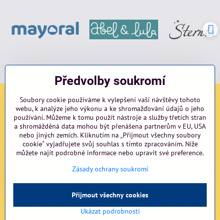
Předvolby soukromí
Soubory cookie používáme k vylepšení vaší návštěvy tohoto
Sociální sítě
webu, k analýze jeho výkonu a ke shromažďování údajů o jeho
používání. Můžeme k tomu použít nástroje a služby třetích stran
Facebook
Instagram
blog
a shromážděná data mohou být přenášena partnerům v EU, USA
nebo jiných zemích. Kliknutím na „Přijmout všechny soubory
cookie“ vyjadřujete svůj souhlas s tímto zpracováním. Níže
Důležité odkazy
můžete najít podrobné informace nebo upravit své preference.
Zásady ochrany soukromí
NAVIGACE
Přijmout všechny cookies
©
2026
Copyright
Předvolby soukromí
Zásady ochrany soukromí
Ukázat podrobnosti
Vytvořeno systémem:
ByznysWeb.cz