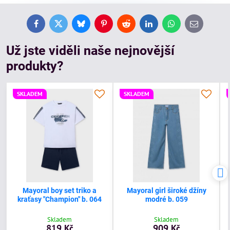
Facebook
Twitter
Bluesky
Pinterest
Reddit
LinkedIn
WhatsApp
E-
mail
Už jste viděli naše nejnovější
produkty?
SKLADEM
SKLADEM
Mayoral boy set triko a
Mayoral girl široké džíny
kraťasy "Champion" b. 064
modré b. 059
Skladem
Skladem
819 Kč
909 Kč