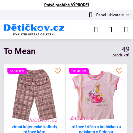
Právě probíhá VÝPRODEJ
Panel uživatele
49
To Mean
produktů
SKLADEM
SKLADEM
zimní kojenecké kalhoty
růžové tričko s holčičkou a
růžové káro
pejskem v Sidecar