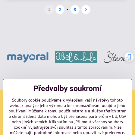
1
2
5
Předvolby soukromí
Soubory cookie používáme k vylepšení vaší návštěvy tohoto
Sociální sítě
webu, k analýze jeho výkonu a ke shromažďování údajů o jeho
používání. Můžeme k tomu použít nástroje a služby třetích stran
Facebook
Instagram
blog
a shromážděná data mohou být přenášena partnerům v EU, USA
nebo jiných zemích. Kliknutím na „Přijmout všechny soubory
cookie“ vyjadřujete svůj souhlas s tímto zpracováním. Níže
Důležité odkazy
můžete najít podrobné informace nebo upravit své preference.