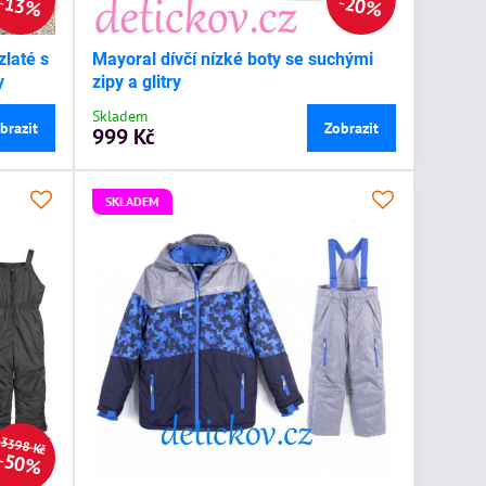
13%
20%
zlaté s
Mayoral dívčí nízké boty se suchými
y
zipy a glitry
Skladem
brazit
Zobrazit
999 Kč
SKLADEM
3398 Kč
50%