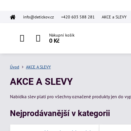
info@detickov.cz
+420 603 588 281
AKCE a SLEVY
Nákupní košík
0 Kč
Úvod
AKCE A SLEVY
AKCE A SLEVY
Nabídka slev platí pro všechny označené produkty jen do vy
Nejprodávanější v kategorii