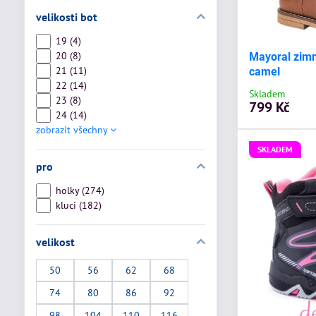
velikosti bot
19 (4)
20 (8)
Mayoral zimn
21 (11)
camel
22 (14)
Skladem
23 (8)
799 Kč
24 (14)
zobrazit všechny
SKLADEM
pro
holky (274)
kluci (182)
velikost
50
56
62
68
74
80
86
92
98
104
110
116