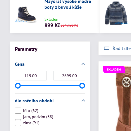
Mayoral vysoké modré
boty z buvolí kůže
Skladem
899 Kč
2247,50 Kč
Řadit dle
Parametry
Cena
SKLADEM
Od:
Do:
dle ročního období
léto (62)
jaro, podzim (88)
zima (91)