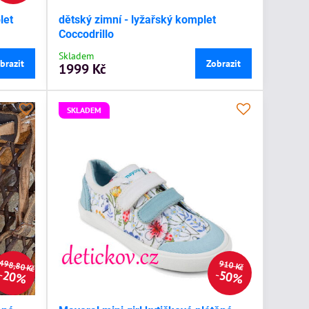
let
dětský zimní - lyžařský komplet
Coccodrillo
Skladem
brazit
Zobrazit
1999 Kč
SKLADEM
498,80 Kč
910 Kč
20%
50%