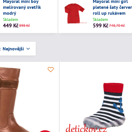
Mayoral mini boy
Mayoral mini girl
melírovaný svetřík
pletené šaty červe
modrý
roll up rukávem
Skladem
Skladem
449 Kč
599 Kč
898 Kč
748,70 Kč
:
Nejnovější