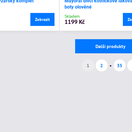
lyžařský komplet
Mayoral dívčí kotníčkové lakov
boty olověné
Skladem
Zobrazit
Zo
1199 Kč
Další produkty
1
2
35