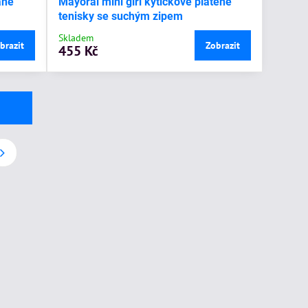
ané
Mayoral mini girl kytičkové plátěné
tenisky se suchým zipem
Skladem
brazit
Zobrazit
455 Kč