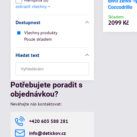
Mariquita (6)
dívčí zimní -
zobrazit všechny
Coccodrillo
Skladem
2099 Kč
Dostupnost
Všechny produkty
Pouze skladem
Hledat text
Prohledat
výsledky
filtru
Potřebujete poradit s
fulltextem
objednávkou?
Neváhajte nás kontaktovat:
+420 603 588 281
info​@detickov​.cz