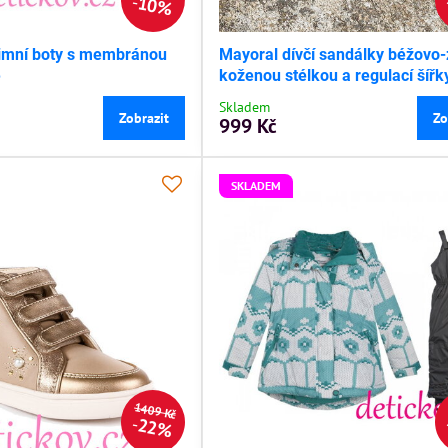
10%
zimní boty s membránou
Mayoral dívčí sandálky béžovo-
é
koženou stélkou a regulací šířk
Skladem
Zobrazit
Zo
999 Kč
SKLADEM
1409 Kč
22%