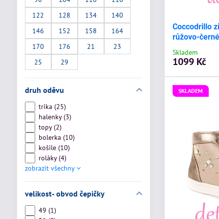
122
128
134
140
Coccodrillo 
146
152
158
164
růžovo-čern
170
176
21
23
Skladem
1099 Kč
25
29
druh oděvu
SKLADEM
trika (25)
halenky (3)
topy (2)
bolerka (10)
košile (10)
roláky (4)
zobrazit všechny
velikost- obvod čepičky
49 (1)