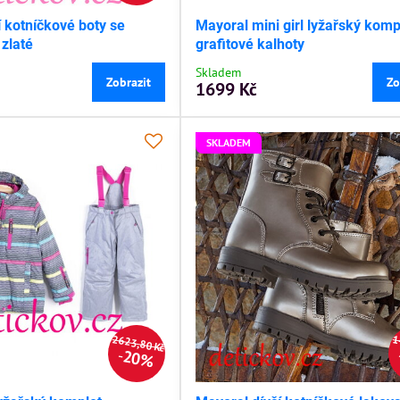
í kotníčkové boty se
Mayoral mini girl lyžařský komp
 zlaté
grafitové kalhoty
Skladem
Zobrazit
Zo
1699 Kč
SKLADEM
2623,80 Kč
1
20%