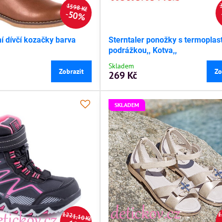
1598 Kč
50%
í dívčí kozačky barva
Sterntaler ponožky s termoplas
podrážkou,, Kotva,,
Skladem
Zobrazit
Zo
269 Kč
SKLADEM
1221,10 Kč
1