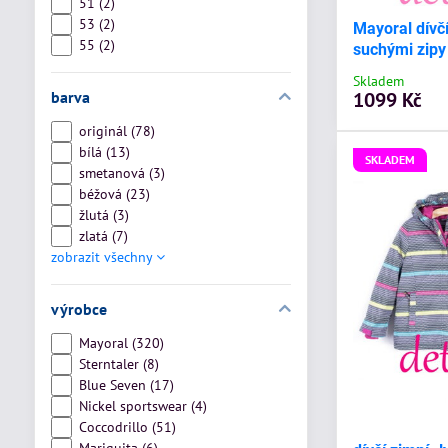
51 (2)
53 (2)
Mayoral dívč
55 (2)
suchými zipy
Skladem
barva
1099 Kč
originál (78)
bílá (13)
SKLADEM
smetanová (3)
béžová (23)
žlutá (3)
zlatá (7)
zobrazit všechny
výrobce
Mayoral (320)
Sterntaler (8)
Blue Seven (17)
Nickel sportswear (4)
Coccodrillo (51)