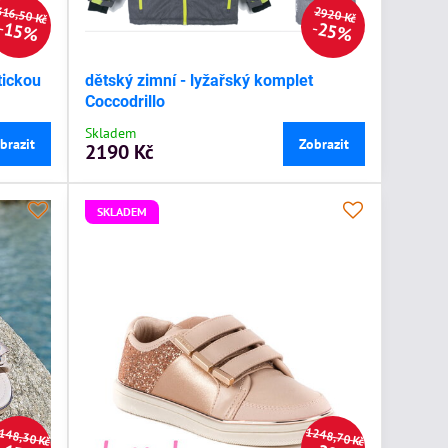
316,50 Kč
2920 Kč
15%
25%
tickou
dětský zimní - lyžařský komplet
Coccodrillo
Skladem
brazit
Zobrazit
2190 Kč
SKLADEM
148,30 Kč
1248,70 Kč