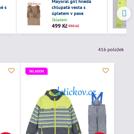
Mayoral girl hnědá
né s
chlupatá vesta s
úpletem v pase
Skladem
499 Kč
998 Kč
416
položek
SKLADEM