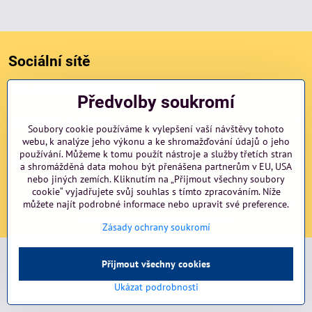
Sociální sítě
Facebook
Instagram
blog
Předvolby soukromí
Důležité odkazy
Soubory cookie používáme k vylepšení vaší návštěvy tohoto
webu, k analýze jeho výkonu a ke shromažďování údajů o jeho
používání. Můžeme k tomu použít nástroje a služby třetích stran
NAVIGACE
a shromážděná data mohou být přenášena partnerům v EU, USA
nebo jiných zemích. Kliknutím na „Přijmout všechny soubory
cookie“ vyjadřujete svůj souhlas s tímto zpracováním. Níže
©
můžete najít podrobné informace nebo upravit své preference.
2026
Copyright
Předvolby soukromí
Zásady ochrany soukromí
Vytvořeno systémem:
ByznysWeb.cz
Zásady ochrany soukromí
Přijmout všechny cookies
Ukázat podrobnosti