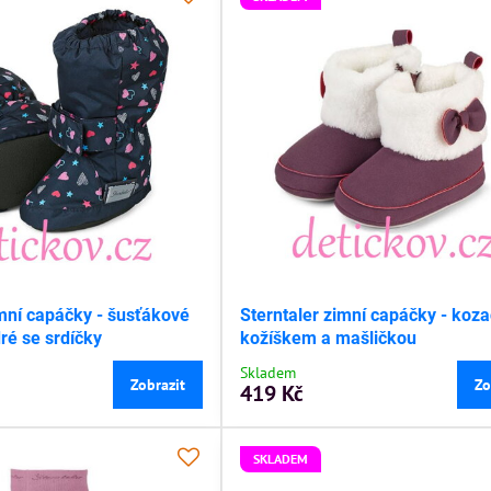
imní capáčky - šusťákové
Sterntaler zimní capáčky - koza
é se srdíčky
kožíškem a mašličkou
Skladem
Zobrazit
Zo
419 Kč
SKLADEM