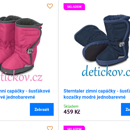
SKLADEM
imní capáčky - šusťákové
Sterntaler zimní capáčky - šus
ové jednobarevné
kozačky modré jednobarevné
Skladem
Zobrazit
Zo
459 Kč
SKLADEM