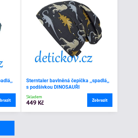
adlá,,
Sterntaler bavlněná čepička ,,spadlá,,
s podšívkou DINOSAUŘI
Skladem
brazit
Zobrazit
449 Kč