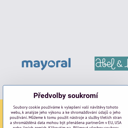
Předvolby soukromí
Soubory cookie používáme k vylepšení vaší návštěvy tohoto
webu, k analýze jeho výkonu a ke shromažďování údajů o jeho
Sociální sítě
používání. Můžeme k tomu použít nástroje a služby třetích stran
a shromážděná data mohou být přenášena partnerům v EU, USA
Facebook
Instagram
blog
nebo jiných zemích. Kliknutím na „Přijmout všechny soubory