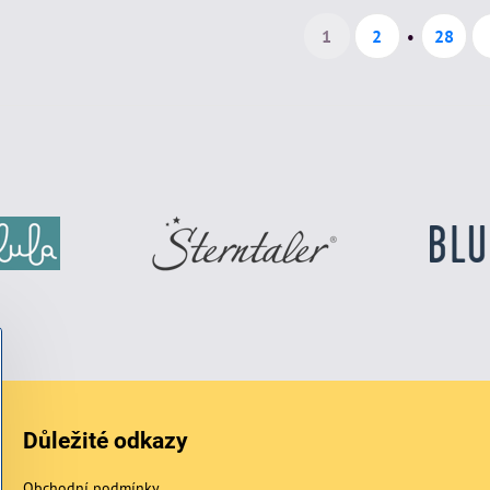
1
2
28
Důležité odkazy
Obchodní podmínky