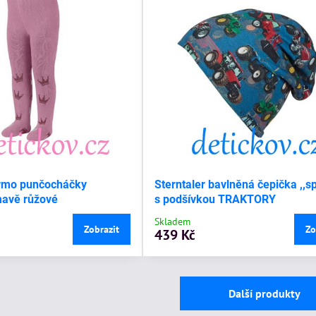
ermo punčocháčky
Sterntaler bavlněná čepička ,,sp
tmavě růžové
s podšívkou TRAKTORY
Skladem
Zobrazit
Zo
439 Kč
Další produkty