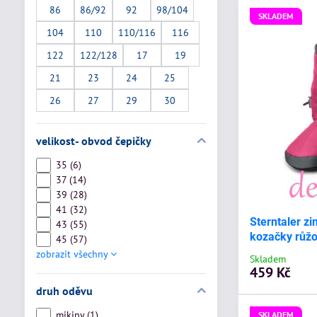
86
86/92
92
98/104
SKLADEM
104
110
110/116
116
122
122/128
17
19
21
23
24
25
26
27
29
30
velikost- obvod čepičky
35 (6)
37 (14)
39 (28)
41 (32)
Sterntaler z
43 (55)
kozačky růž
45 (57)
zobrazit všechny
Skladem
459 Kč
druh oděvu
mikiny (1)
SKLADEM