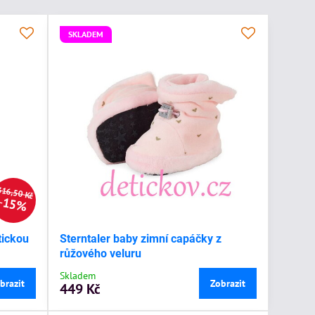
SKLADEM
316,50 Kč
15%
tickou
Sterntaler baby zimní capáčky z
růžového veluru
Skladem
brazit
Zobrazit
449 Kč