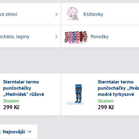
ce zimní
Kšiltovky
cháče, legíny
Ponožky
Sterntaler termo
Sterntaler termo
punčocháčky
punčocháčky ,,Hvěz
,,Medvídek" růžové
modré tyrkysové
Skladem
Skladem
299 Kč
299 Kč
:
Nejnovější