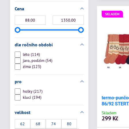
Cena
SKLADEM
Od:
Do:
dle ročního období
léto (114)
jaro, podzim (54)
zima (123)
pro
holky (217)
kluci (194)
termo-punčoc
86/92 STERT
velikost
Skladem
299 Kč
62
68
74
80