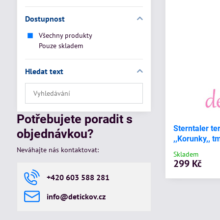
Dostupnost
Všechny produkty
Pouze skladem
Hledat text
Prohledat
výsledky
filtru
Potřebujete poradit s
fulltextem
Sterntaler t
objednávkou?
,,Korunky,, 
Neváhajte nás kontaktovat:
Skladem
299 Kč
+420 603 588 281
info​@detickov​.cz