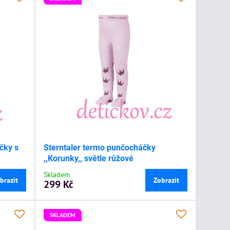
čky s
Sterntaler termo punčocháčky
,,Korunky,, světle růžové
Skladem
brazit
Zobrazit
299 Kč
SKLADEM