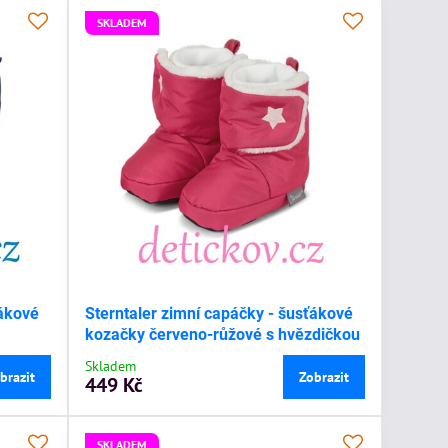
SKLADEM
ťákové
Sterntaler zimní capáčky - šusťákové
kozačky červeno-růžové s hvězdičkou
Skladem
brazit
Zobrazit
449 Kč
SKLADEM