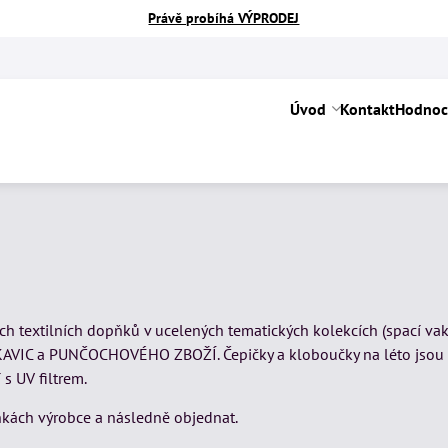
Právě probíhá VÝPRODEJ
Úvod
Kontakt
Hodnoc
 textilních dopňků v ucelených tematických kolekcích (spací vaky, 
UKAVIC a PUNČOCHOVÉHO ZBOŽÍ. Čepičky a kloboučky na léto jsou z
 s UV filtrem.
nkách výrobce a následně objednat.