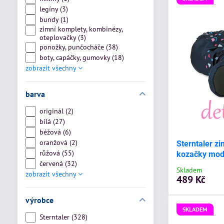
legíny (3)
bundy (1)
zimní komplety, kombinézy,
oteplovačky (3)
ponožky, punčocháče (38)
boty, capáčky, gumovky (18)
zobrazit všechny
barva
originál (2)
bílá (27)
béžová (6)
oranžová (2)
Sterntaler z
růžová (55)
kozačky modr
červená (32)
Skladem
zobrazit všechny
489 Kč
výrobce
SKLADEM
Sterntaler (328)