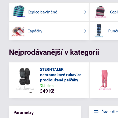
Čepice bavlněné
Čepi
Capáčky
Punčo
Nejprodávanější v kategorii
STERNTALER
nepromokavé rukavice
prodloužené palčáky
šedo-černé
Skladem
549 Kč
Řadit dle
Parametry