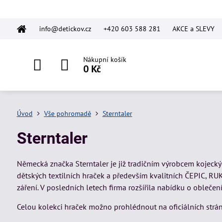
info@detickov.cz
+420 603 588 281
AKCE a SLEVY
Nákupní košík
0 Kč
Úvod
Vše pohromadě
Sterntaler
Sterntaler
Německá značka Sterntaler je již tradičním výrobcem kojeckých
dětských textilních hraček a především kvalitních ČEPIC, R
záření. V posledních letech firma rozšířila nabídku o oblečení
Celou kolekci hraček možno prohlédnout na oficiálních strá