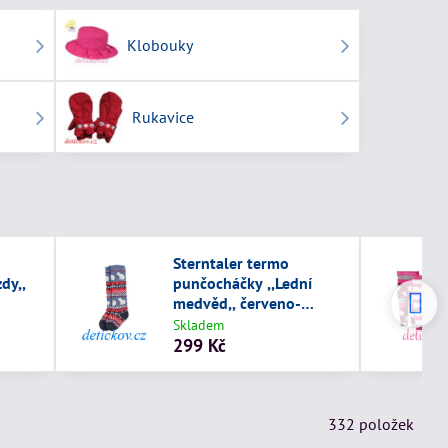
Klobouky
Rukavice
Sterntaler termo
dy,,
punčocháčky ,,Lední
medvěd,, červeno-
modré
Skladem
299 Kč
332
položek