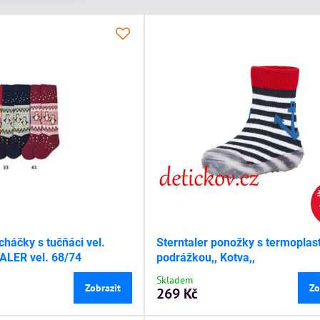
háčky s tučňáci vel.
Sterntaler ponožky s termoplas
ALER vel. 68/74
podrážkou,, Kotva,,
Skladem
Zobrazit
Zo
269 Kč