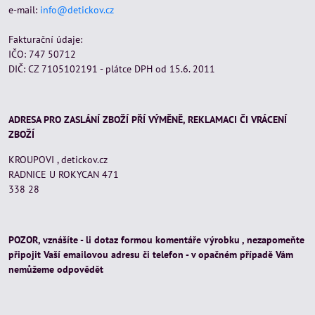
e-mail:
info@detickov.cz
Fakturační údaje:
IČO: 747 50712
DIČ: CZ 7105102191 - plátce DPH od 15.6. 2011
ADRESA PRO ZASLÁNÍ ZBOŽÍ PŘÍ VÝMĚNĚ, REKLAMACI ČI VRÁCENÍ
ZBOŽÍ
KROUPOVI , detickov.cz
RADNICE U ROKYCAN 471
338 28
POZOR, vznášíte - li dotaz formou komentáře výrobku , nezapomeňte
připojit Vaší emailovou adresu či telefon - v opačném případě Vám
nemůžeme odpovědět