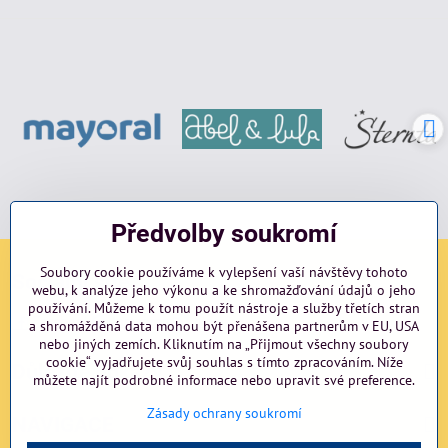
Předvolby soukromí
Soubory cookie používáme k vylepšení vaší návštěvy tohoto
Sociální sítě
webu, k analýze jeho výkonu a ke shromažďování údajů o jeho
používání. Můžeme k tomu použít nástroje a služby třetích stran
Facebook
Instagram
blog
a shromážděná data mohou být přenášena partnerům v EU, USA
nebo jiných zemích. Kliknutím na „Přijmout všechny soubory
cookie“ vyjadřujete svůj souhlas s tímto zpracováním. Níže
Důležité odkazy
můžete najít podrobné informace nebo upravit své preference.
Zásady ochrany soukromí
NAVIGACE