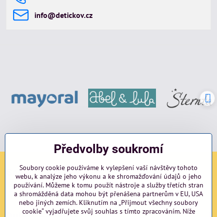
info​@detickov​.cz
Předvolby soukromí
Soubory cookie používáme k vylepšení vaší návštěvy tohoto
Sociální sítě
webu, k analýze jeho výkonu a ke shromažďování údajů o jeho
používání. Můžeme k tomu použít nástroje a služby třetích stran
Facebook
Instagram
blog
a shromážděná data mohou být přenášena partnerům v EU, USA
nebo jiných zemích. Kliknutím na „Přijmout všechny soubory
cookie“ vyjadřujete svůj souhlas s tímto zpracováním. Níže
Důležité odkazy