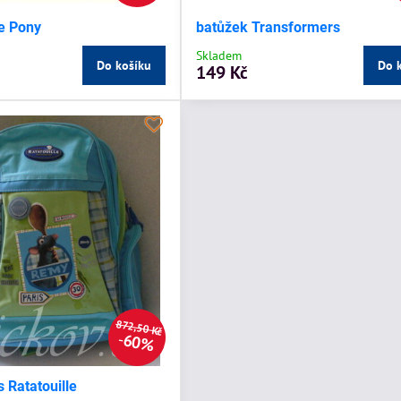
le Pony
batůžek Transformers
Skladem
Do košíku
Do 
149 Kč
872,50 Kč
60%
s Ratatouille