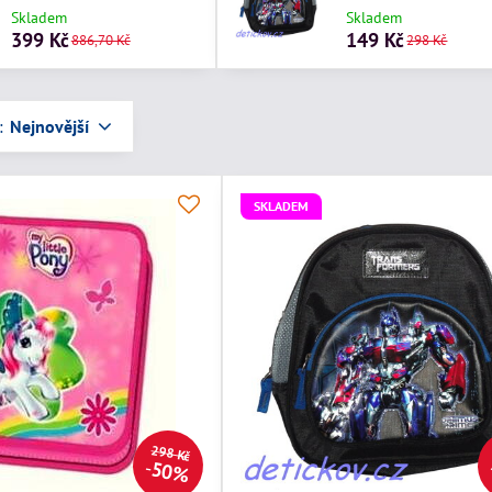
Skladem
Skladem
399 Kč
149 Kč
886,70 Kč
298 Kč
:
Nejnovější
SKLADEM
298 Kč
50%