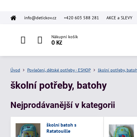
info@detickov.cz
+420 603 588 281
AKCE a SLEVY
Nákupní košík
0 Kč
Úvod
Povlečení, dětské potřeby - ESHOP
školní potřeby, bato
školní potřeby, batohy
Nejprodávanější v kategorii
školní batoh s
Ratatouille