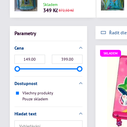
Skladem
349 Kč
872,50 Kč
Řadit dle
Parametry
Cena
SKLADEM
Od:
Do:
Dostupnost
Všechny produkty
Pouze skladem
Hledat text
Prohledat