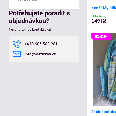
výsledky
penál My litt
filtru
Potřebujete poradit s
fulltextem
Skladem
objednávkou?
149 Kč
Neváhajte nás kontaktovat:
SKLADEM
+420 603 588 281
info​@detickov​.cz
školní batoh 