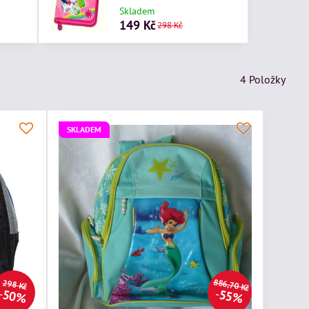
Skladem
149 Kč
298 Kč
4
Položky
SKLADEM
886,70 Kč
298 Kč
50%
55%