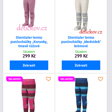
Sterntaler termo
Sterntaler termo
punčocháčky ,,Korunky,,
punčocháčky ,,Medvídek"
tmavě růžové
krémové
Skladem
Skladem
299 Kč
299 Kč
Zobrazit
Zobrazit
SKLADEM
SKLADEM