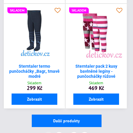
SKLADEM
SKLADEM
Sterntaler termo
Sterntaler pack 2 kusy
punčocháčky ,,Bagr,, tmavě
bavlněné legíny -
modré
punčocháčky růžové
Skladem
Skladem
299 Kč
469 Kč
Zobrazit
Zobrazit
Další produkty