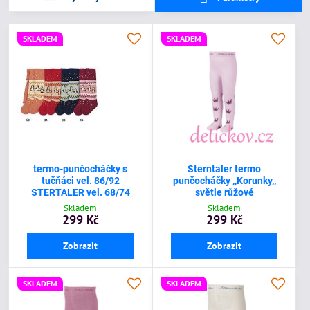
SKLADEM
SKLADEM
termo-punčocháčky s
Sterntaler termo
tučňáci vel. 86/92
punčocháčky ,,Korunky,,
STERTALER vel. 68/74
světle růžové
Skladem
Skladem
299 Kč
299 Kč
Zobrazit
Zobrazit
SKLADEM
SKLADEM