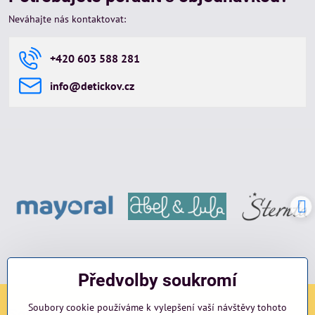
Neváhajte nás kontaktovat:
+420 603 588 281
info​@detickov​.cz
Předvolby soukromí
Soubory cookie používáme k vylepšení vaší návštěvy tohoto
Sociální sítě