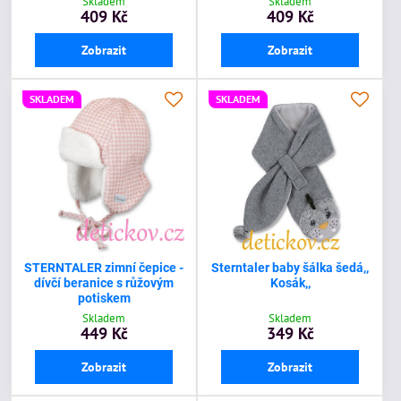
Skladem
Skladem
409 Kč
409 Kč
Zobrazit
Zobrazit
SKLADEM
SKLADEM
STERNTALER zimní čepice -
Sterntaler baby šálka šedá,,
dívčí beranice s růžovým
Kosák,,
potiskem
Skladem
Skladem
449 Kč
349 Kč
Zobrazit
Zobrazit