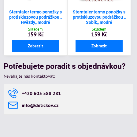
Sterntaler termo ponožky s
Sterntaler termo ponožky s
protiskluzovou podrážkou ,,
protiskluzovou podrážkou ,,
Hvězdy,, modré
Sobík,, modré
Skladem
Skladem
159 Kč
159 Kč
Zobrazit
Zobrazit
Potřebujete poradit s objednávkou?
Neváhajte nás kontaktovat:
+420 603 588 281
info​@detickov​.cz