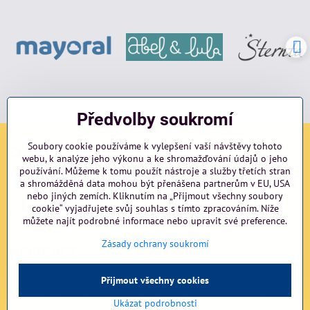
Předvolby soukromí
Soubory cookie používáme k vylepšení vaší návštěvy tohoto
Sociální sítě
webu, k analýze jeho výkonu a ke shromažďování údajů o jeho
používání. Můžeme k tomu použít nástroje a služby třetích stran
Facebook
Instagram
blog
a shromážděná data mohou být přenášena partnerům v EU, USA
nebo jiných zemích. Kliknutím na „Přijmout všechny soubory
cookie“ vyjadřujete svůj souhlas s tímto zpracováním. Níže
Důležité odkazy
můžete najít podrobné informace nebo upravit své preference.
Zásady ochrany soukromí
NAVIGACE
Přijmout všechny cookies
©
2026
Copyright
Předvolby soukromí
Zásady ochrany soukromí
Ukázat podrobnosti
Vytvořeno systémem:
ByznysWeb.cz