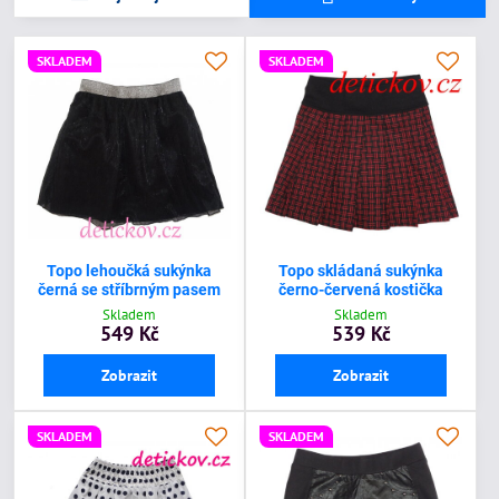
SKLADEM
SKLADEM
Topo lehoučká sukýnka
Topo skládaná sukýnka
černá se stříbrným pasem
černo-červená kostička
Skladem
Skladem
549 Kč
539 Kč
Zobrazit
Zobrazit
SKLADEM
SKLADEM