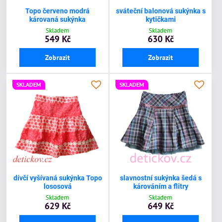
Topo červeno modrá
sváteční balonová sukýnka s
károvaná sukýnka
kytičkami
Skladem
Skladem
549 Kč
630 Kč
Zobrazit
Zobrazit
SKLADEM
SKLADEM
dívčí vyšívaná sukýnka Topo
slavnostní sukýnka šedá s
lososová
károváním a flitry
Skladem
Skladem
629 Kč
649 Kč