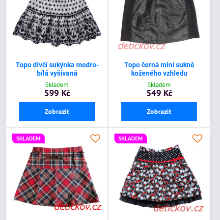
Topo dívčí sukýnka modro-
Topo černá mini sukně
bílá vyšívaná
koženého vzhledu
Skladem
Skladem
599 Kč
549 Kč
Zobrazit
Zobrazit
SKLADEM
SKLADEM