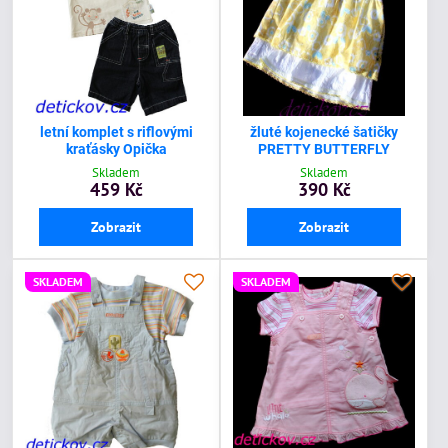
letní komplet s riflovými
žluté kojenecké šatičky
kraťásky Opička
PRETTY BUTTERFLY
Skladem
Skladem
459 Kč
390 Kč
Zobrazit
Zobrazit
SKLADEM
SKLADEM