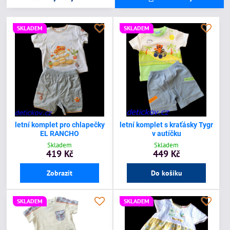
SKLADEM
SKLADEM
letní komplet pro chlapečky
letní komplet s kraťásky Tygr
EL RANCHO
v autíčku
Skladem
Skladem
419 Kč
449 Kč
Zobrazit
Do košíku
SKLADEM
SKLADEM