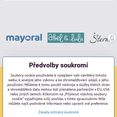
Předvolby soukromí
Soubory cookie používáme k vylepšení vaší návštěvy tohoto
Sociální sítě
webu, k analýze jeho výkonu a ke shromažďování údajů o jeho
používání. Můžeme k tomu použít nástroje a služby třetích stran
Facebook
Instagram
blog
a shromážděná data mohou být přenášena partnerům v EU, USA
nebo jiných zemích. Kliknutím na „Přijmout všechny soubory
cookie“ vyjadřujete svůj souhlas s tímto zpracováním. Níže
Důležité odkazy
můžete najít podrobné informace nebo upravit své preference.
Zásady ochrany soukromí
NAVIGACE