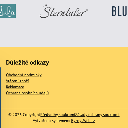
Důležité odkazy
Obchodní podmínky
Vrácení zboží
Reklamace
Ochrana osobních údajů
©
2026
Copyright
Předvolby soukromí
Zásady ochrany soukromí
Vytvořeno systémem:
ByznysWeb.cz