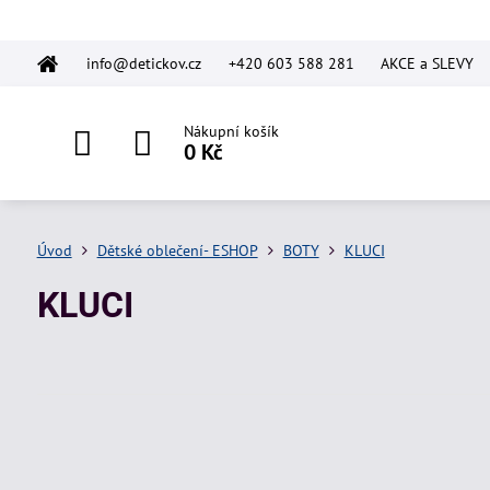
info@detickov.cz
+420 603 588 281
AKCE a SLEVY
Nákupní košík
0 Kč
Úvod
Dětské oblečení- ESHOP
BOTY
KLUCI
KLUCI