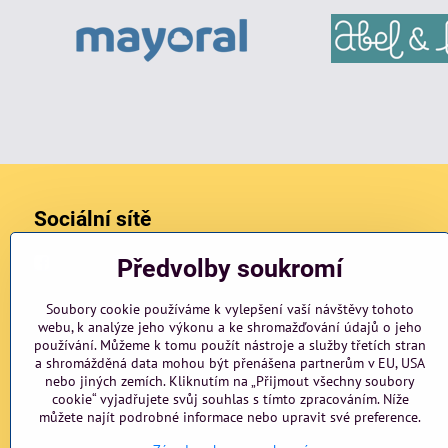
Sociální sítě
Facebook
Instagram
blog
Předvolby soukromí
Soubory cookie používáme k vylepšení vaší návštěvy tohoto
webu, k analýze jeho výkonu a ke shromažďování údajů o jeho
používání. Můžeme k tomu použít nástroje a služby třetích stran
a shromážděná data mohou být přenášena partnerům v EU, USA
nebo jiných zemích. Kliknutím na „Přijmout všechny soubory
cookie“ vyjadřujete svůj souhlas s tímto zpracováním. Níže
můžete najít podrobné informace nebo upravit své preference.