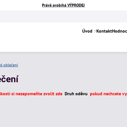
Právě probíhá VÝPRODEJ
Úvod
Kontakt
Hodnoc
é oblečení
ečení
likostí si nezapomeňte zvolit zde
Druh oděvu
pokud nechcete vyb