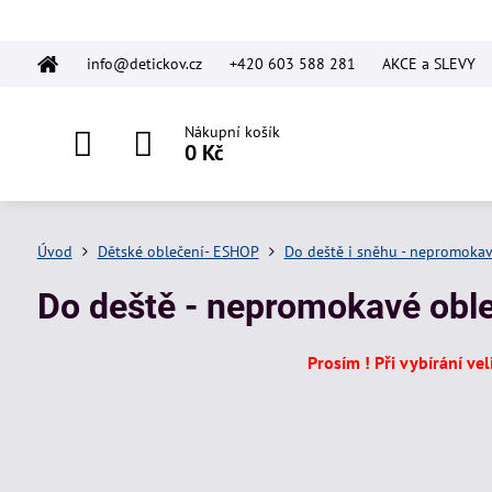
info@detickov.cz
+420 603 588 281
AKCE a SLEVY
Nákupní košík
0 Kč
Úvod
Dětské oblečení- ESHOP
Do deště i sněhu - nepromokav
Do deště - nepromokavé obl
Prosím ! Při vybírání ve