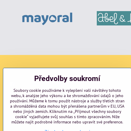
Sociální sítě
Předvolby soukromí
Facebook
Instagram
blog
Soubory cookie používáme k vylepšení vaší návštěvy tohoto
webu, k analýze jeho výkonu a ke shromažďování údajů o jeho
používání. Můžeme k tomu použít nástroje a služby třetích stran
a shromážděná data mohou být přenášena partnerům v EU, USA
nebo jiných zemích. Kliknutím na „Přijmout všechny soubory
cookie“ vyjadřujete svůj souhlas s tímto zpracováním. Níže
můžete najít podrobné informace nebo upravit své preference.