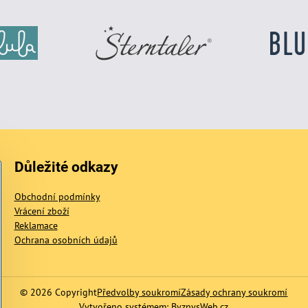
Důležité odkazy
Obchodní podmínky
Vrácení zboží
Reklamace
Ochrana osobních údajů
©
2026
Copyright
Předvolby soukromí
Zásady ochrany soukromí
Vytvořeno systémem:
ByznysWeb.cz