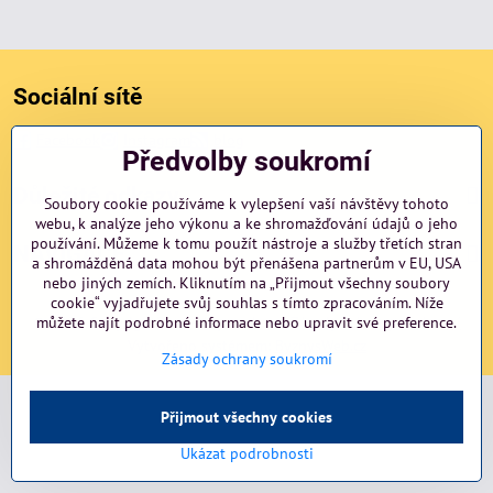
Sociální sítě
Facebook
Instagram
blog
Předvolby soukromí
Důležité odkazy
Soubory cookie používáme k vylepšení vaší návštěvy tohoto
webu, k analýze jeho výkonu a ke shromažďování údajů o jeho
používání. Můžeme k tomu použít nástroje a služby třetích stran
NAVIGACE
a shromážděná data mohou být přenášena partnerům v EU, USA
nebo jiných zemích. Kliknutím na „Přijmout všechny soubory
cookie“ vyjadřujete svůj souhlas s tímto zpracováním. Níže
©
můžete najít podrobné informace nebo upravit své preference.
2026
Copyright
Předvolby soukromí
Zásady ochrany soukromí
Vytvořeno systémem:
ByznysWeb.cz
Zásady ochrany soukromí
Přijmout všechny cookies
Ukázat podrobnosti