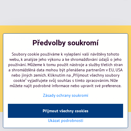
Sociální sítě
Předvolby soukromí
Facebook
Instagram
blog
Soubory cookie používáme k vylepšení vaší návštěvy tohoto
webu, k analýze jeho výkonu a ke shromažďování údajů o jeho
Důležité odkazy
používání. Můžeme k tomu použít nástroje a služby třetích stran
a shromážděná data mohou být přenášena partnerům v EU, USA
nebo jiných zemích. Kliknutím na „Přijmout všechny soubory
NAVIGACE
cookie“ vyjadřujete svůj souhlas s tímto zpracováním. Níže
můžete najít podrobné informace nebo upravit své preference.
Zásady ochrany soukromí
©
2026
Copyright
Předvolby soukromí
Zásady ochrany soukromí
Vytvořeno systémem:
ByznysWeb.cz
Přijmout všechny cookies
Ukázat podrobnosti