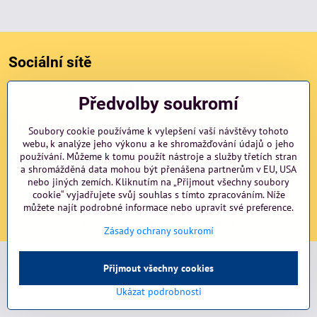
Sociální sítě
Facebook
Instagram
blog
Předvolby soukromí
Důležité odkazy
Soubory cookie používáme k vylepšení vaší návštěvy tohoto
webu, k analýze jeho výkonu a ke shromažďování údajů o jeho
používání. Můžeme k tomu použít nástroje a služby třetích stran
NAVIGACE
a shromážděná data mohou být přenášena partnerům v EU, USA
nebo jiných zemích. Kliknutím na „Přijmout všechny soubory
cookie“ vyjadřujete svůj souhlas s tímto zpracováním. Níže
©
můžete najít podrobné informace nebo upravit své preference.
2026
Copyright
Předvolby soukromí
Zásady ochrany soukromí
Vytvořeno systémem:
ByznysWeb.cz
Zásady ochrany soukromí
Přijmout všechny cookies
Ukázat podrobnosti