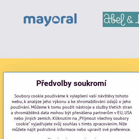
Sociální sítě
Předvolby soukromí
Facebook
Instagram
blog
Soubory cookie používáme k vylepšení vaší návštěvy tohoto
webu, k analýze jeho výkonu a ke shromažďování údajů o jeho
používání. Můžeme k tomu použít nástroje a služby třetích stran
a shromážděná data mohou být přenášena partnerům v EU, USA
nebo jiných zemích. Kliknutím na „Přijmout všechny soubory
cookie“ vyjadřujete svůj souhlas s tímto zpracováním. Níže
můžete najít podrobné informace nebo upravit své preference.