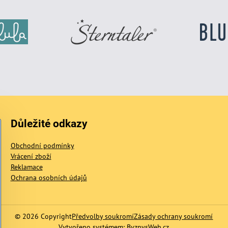
Důležité odkazy
Obchodní podmínky
Vrácení zboží
Reklamace
Ochrana osobních údajů
©
2026
Copyright
Předvolby soukromí
Zásady ochrany soukromí
Vytvořeno systémem:
ByznysWeb.cz