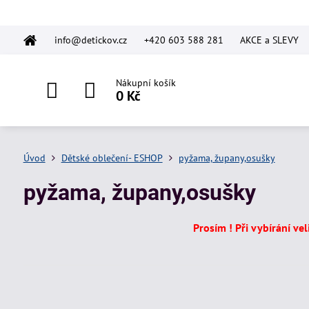
info@detickov.cz
+420 603 588 281
AKCE a SLEVY
Nákupní košík
0 Kč
Úvod
Dětské oblečení- ESHOP
pyžama, župany,osušky
pyžama, župany,osušky
Prosím ! Při vybírání ve