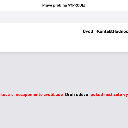
Právě probíhá VÝPRODEJ
Úvod
Kontakt
Hodnoc
likostí si nezapomeňte zvolit zde
Druh oděvu
pokud nechcete vyb