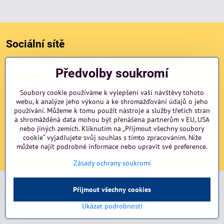
Sociální sítě
Facebook
Instagram
blog
Předvolby soukromí
Důležité odkazy
Soubory cookie používáme k vylepšení vaší návštěvy tohoto
webu, k analýze jeho výkonu a ke shromažďování údajů o jeho
používání. Můžeme k tomu použít nástroje a služby třetích stran
NAVIGACE
a shromážděná data mohou být přenášena partnerům v EU, USA
nebo jiných zemích. Kliknutím na „Přijmout všechny soubory
cookie“ vyjadřujete svůj souhlas s tímto zpracováním. Níže
©
můžete najít podrobné informace nebo upravit své preference.
2026
Copyright
Předvolby soukromí
Zásady ochrany soukromí
Vytvořeno systémem:
ByznysWeb.cz
Zásady ochrany soukromí
Přijmout všechny cookies
Ukázat podrobnosti