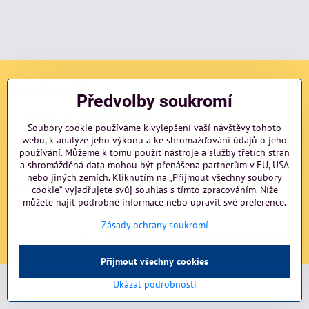
Sociální sítě
Předvolby soukromí
Facebook
Instagram
blog
Soubory cookie používáme k vylepšení vaší návštěvy tohoto
webu, k analýze jeho výkonu a ke shromažďování údajů o jeho
Důležité odkazy
používání. Můžeme k tomu použít nástroje a služby třetích stran
a shromážděná data mohou být přenášena partnerům v EU, USA
nebo jiných zemích. Kliknutím na „Přijmout všechny soubory
NAVIGACE
cookie“ vyjadřujete svůj souhlas s tímto zpracováním. Níže
můžete najít podrobné informace nebo upravit své preference.
Zásady ochrany soukromí
©
2026
Copyright
Předvolby soukromí
Zásady ochrany soukromí
Vytvořeno systémem:
ByznysWeb.cz
Přijmout všechny cookies
Ukázat podrobnosti