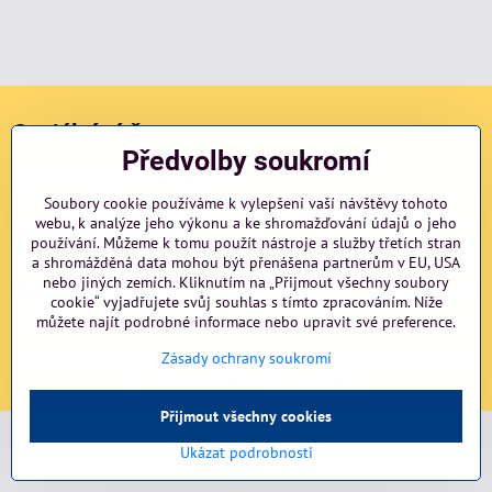
Sociální sítě
Předvolby soukromí
Facebook
Instagram
blog
Soubory cookie používáme k vylepšení vaší návštěvy tohoto
webu, k analýze jeho výkonu a ke shromažďování údajů o jeho
Důležité odkazy
používání. Můžeme k tomu použít nástroje a služby třetích stran
a shromážděná data mohou být přenášena partnerům v EU, USA
nebo jiných zemích. Kliknutím na „Přijmout všechny soubory
NAVIGACE
cookie“ vyjadřujete svůj souhlas s tímto zpracováním. Níže
můžete najít podrobné informace nebo upravit své preference.
©
2026
Copyright
Předvolby soukromí
Zásady ochrany soukromí
Zásady ochrany soukromí
Vytvořeno systémem:
ByznysWeb.cz
Přijmout všechny cookies
Ukázat podrobnosti