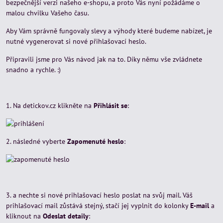
bezpečnější verzi našeho e-shopu, a proto Vás nyní požádáme o
malou chvilku Vašeho času.
Aby Vám správně fungovaly slevy a výhody které budeme nabízet, je
nutné vygenerovat si nové přihlašovací heslo.
Připravili jsme pro Vás návod jak na to. Díky němu vše zvládnete
snadno a rychle. :)
1. Na detickov.cz klikněte na
Přihlásit se
:
2. následné vyberte
Zapomenuté heslo
:
3. a nechte si nové prihlašovací heslo poslat na svůj mail. Váš
prihlašovací mail zůstává stejný, stačí jej vyplnit do kolonky
E-mail
a
kliknout na
Odeslat detaily
: