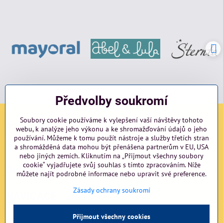
Předvolby soukromí
Soubory cookie používáme k vylepšení vaší návštěvy tohoto
Sociální sítě
webu, k analýze jeho výkonu a ke shromažďování údajů o jeho
používání. Můžeme k tomu použít nástroje a služby třetích stran
Facebook
Instagram
blog
a shromážděná data mohou být přenášena partnerům v EU, USA
nebo jiných zemích. Kliknutím na „Přijmout všechny soubory
cookie“ vyjadřujete svůj souhlas s tímto zpracováním. Níže
Důležité odkazy
můžete najít podrobné informace nebo upravit své preference.
Zásady ochrany soukromí
NAVIGACE
Přijmout všechny cookies