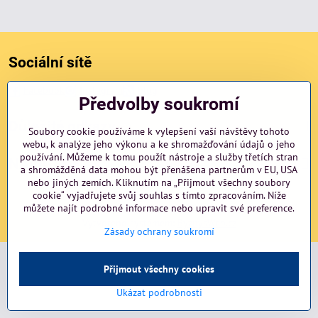
Sociální sítě
Facebook
Instagram
blog
Předvolby soukromí
Důležité odkazy
Soubory cookie používáme k vylepšení vaší návštěvy tohoto
webu, k analýze jeho výkonu a ke shromažďování údajů o jeho
používání. Můžeme k tomu použít nástroje a služby třetích stran
NAVIGACE
a shromážděná data mohou být přenášena partnerům v EU, USA
nebo jiných zemích. Kliknutím na „Přijmout všechny soubory
cookie“ vyjadřujete svůj souhlas s tímto zpracováním. Níže
©
můžete najít podrobné informace nebo upravit své preference.
2026
Copyright
Předvolby soukromí
Zásady ochrany soukromí
Vytvořeno systémem:
ByznysWeb.cz
Zásady ochrany soukromí
Přijmout všechny cookies
Ukázat podrobnosti