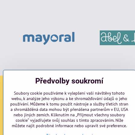
Předvolby soukromí
Sociální sítě
Soubory cookie používáme k vylepšení vaší návštěvy tohoto
webu, k analýze jeho výkonu a ke shromažďování údajů o jeho
používání. Můžeme k tomu použít nástroje a služby třetích stran
Facebook
Instagram
blog
a shromážděná data mohou být přenášena partnerům v EU, USA
nebo jiných zemích. Kliknutím na „Přijmout všechny soubory
cookie“ vyjadřujete svůj souhlas s tímto zpracováním. Níže
můžete najít podrobné informace nebo upravit své preference.