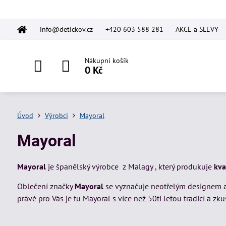
info@detickov.cz
+420 603 588 281
AKCE a SLEVY
Nákupní košík
0 Kč
Úvod
Výrobci
Mayoral
Mayoral
Mayoral
je španělský výrobce z Malagy , který produkuje
kva
Oblečení značky
Mayoral
se vyznačuje neotřelým designem a 
právě pro Vás je tu Mayoral s více než 50ti letou tradicí a zk