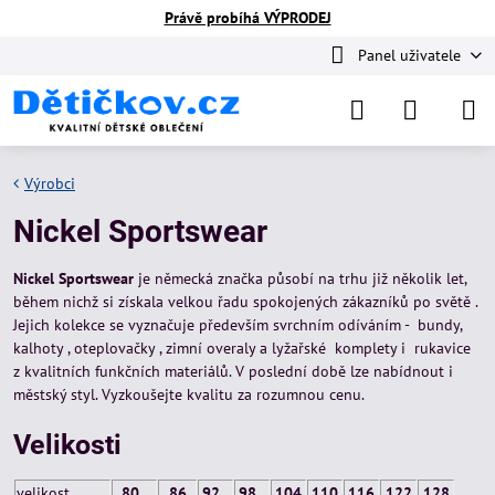
Právě probíhá VÝPRODEJ
Panel uživatele
Výrobci
Nickel Sportswear
Nickel Sportswear
je německá značka působí na trhu již několik let,
během nichž si získala velkou řadu spokojených zákazníků po světě .
Jejich kolekce se vyznačuje především svrchním odíváním - bundy,
kalhoty , oteplovačky , zimní overaly a lyžařské komplety i rukavice
z kvalitních funkčních materiálů. V poslední době lze nabídnout i
městský styl. Vyzkoušejte kvalitu za rozumnou cenu.
Velikosti
velikost
80
86
92
98
104
110
116
122
128