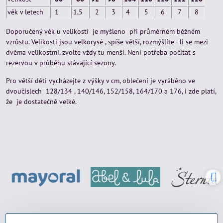
věk v letech
1
1,5
2
3
4
5
6
7
8
Doporučený věk u velikostí je myšleno při průměrném běžném
vzrůstu. Velikosti jsou velkorysé , spíše větší, rozmýšlíte - li se mezi
dvěma velikostmi, zvolte vždy tu menší. Není potřeba počítat s
rezervou v průběhu stávající sezony.
Pro větší děti vycházejte z výšky v cm, oblečení je vyráběno ve
dvoučíslech 128/134 , 140/146, 152/158, 164/170 a 176, i zde platí,
že je dostatečně velké.