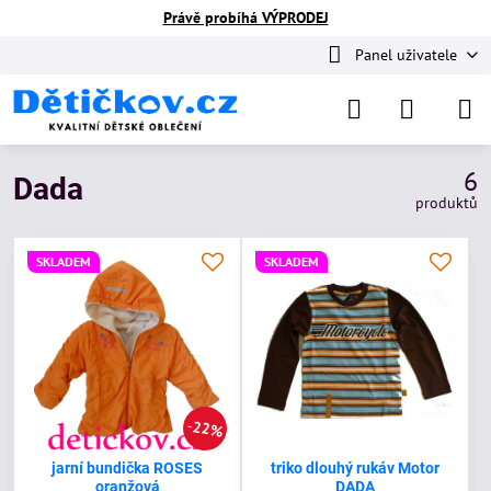
Právě probíhá VÝPRODEJ
Panel uživatele
6
Dada
produktů
SKLADEM
SKLADEM
22%
jarní bundička ROSES
triko dlouhý rukáv Motor
oranžová
DADA