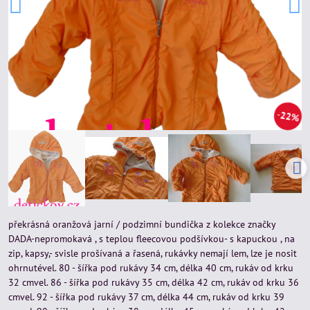
22%
překrásná oranžová jarní / podzimní bundička z kolekce značky
DADA-nepromokavá , s teplou fleecovou podšívkou- s kapuckou , na
zip, kapsy,- svisle prošívaná a řasená, rukávky nemají lem, lze je nosit
ohrnutével. 80 - šířka pod rukávy 34 cm, délka 40 cm, rukáv od krku
32 cmvel. 86 - šířka pod rukávy 35 cm, délka 42 cm, rukáv od krku 36
cmvel. 92 - šířka pod rukávy 37 cm, délka 44 cm, rukáv od krku 39