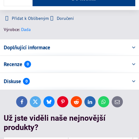
Přidat k Oblíbeným
Doručení
Výrobce:
Dada
Doplňující informace
Recenze
0
Diskuse
0
Facebook
Twitter
Bluesky
Pinterest
Reddit
LinkedIn
WhatsApp
E-
mail
Už jste viděli naše nejnovější
produkty?