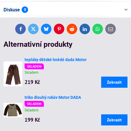
Diskuse
0
Facebook
Twitter
Bluesky
Pinterest
Reddit
LinkedIn
WhatsApp
E-
mail
Alternativní produkty
tepláky dětské hnědé dada Motor
SKLADEM
Skladem
219 Kč
Zobrazit
triko dlouhý rukáv Motor DADA
SKLADEM
Skladem
199 Kč
Zobrazit