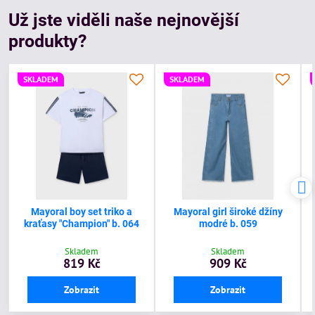
Už jste viděli naše nejnovější
produkty?
SKLADEM
SKLADEM
Mayoral boy set triko a
Mayoral girl široké džíny
kraťasy "Champion" b. 064
modré b. 059
Skladem
Skladem
819 Kč
909 Kč
Zobrazit
Zobrazit