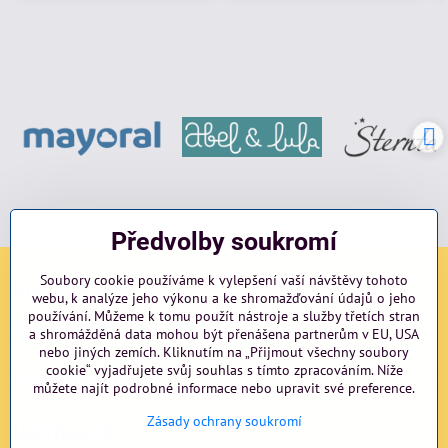
Předvolby soukromí
Soubory cookie používáme k vylepšení vaší návštěvy tohoto
Sociální sítě
webu, k analýze jeho výkonu a ke shromažďování údajů o jeho
používání. Můžeme k tomu použít nástroje a služby třetích stran
Facebook
Instagram
blog
a shromážděná data mohou být přenášena partnerům v EU, USA
nebo jiných zemích. Kliknutím na „Přijmout všechny soubory
cookie“ vyjadřujete svůj souhlas s tímto zpracováním. Níže
Důležité odkazy
můžete najít podrobné informace nebo upravit své preference.
Zásady ochrany soukromí
NAVIGACE