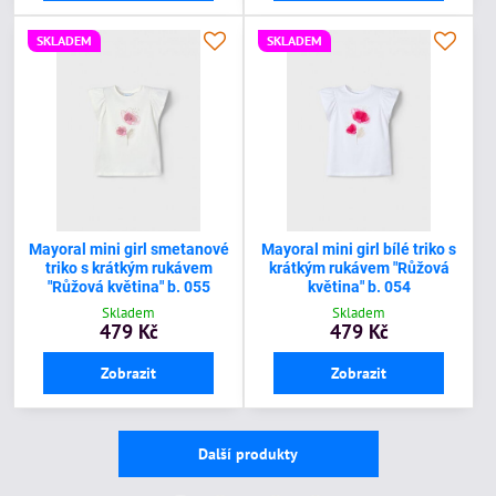
SKLADEM
SKLADEM
Mayoral mini girl smetanové
Mayoral mini girl bílé triko s
triko s krátkým rukávem
krátkým rukávem "Růžová
"Růžová květina" b. 055
květina" b. 054
Skladem
Skladem
479 Kč
479 Kč
Zobrazit
Zobrazit
Další produkty