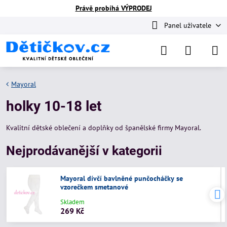
Právě probíhá VÝPRODEJ
Panel uživatele
Mayoral
holky 10-18 let
Kvalitní dětské oblečení a doplňky od španělské firmy Mayoral.
Nejprodávanější v kategorii
Mayoral dívčí bavlněné punčocháčky se
vzorečkem smetanové
Skladem
269 Kč