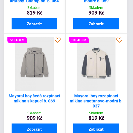
kraťasy "Champion" b. 064
modré b. 059
Skladem
Skladem
819 Kč
909 Kč
Zobrazit
Zobrazit
SKLADEM
SKLADEM
Mayoral boy šedá rozpínací
Mayoral boy rozepínací
mikina s kapucí b. 069
mikina smetanovo-modrá b.
037
Skladem
Skladem
909 Kč
819 Kč
Zobrazit
Zobrazit