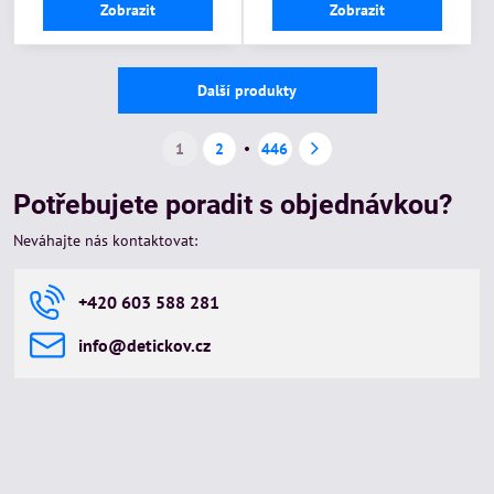
Zobrazit
Zobrazit
Další produkty
1
2
446
Potřebujete poradit s objednávkou?
Neváhajte nás kontaktovat:
+420 603 588 281
info​@detickov​.cz