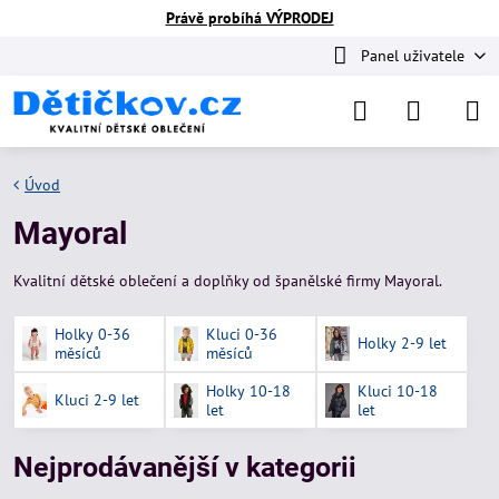
Právě probíhá VÝPRODEJ
Panel uživatele
Úvod
Mayoral
Kvalitní dětské oblečení a doplňky od španělské firmy Mayoral.
Holky 0-36
Kluci 0-36
Holky 2-9 let
měsíců
měsíců
Holky 10-18
Kluci 10-18
Kluci 2-9 let
let
let
Nejprodávanější v kategorii