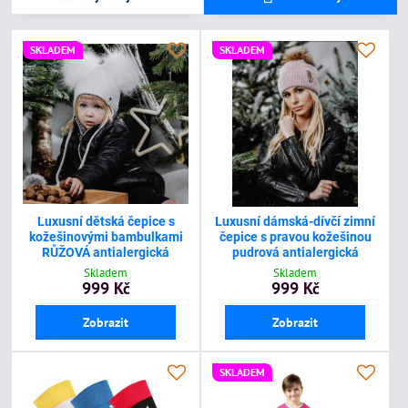
SKLADEM
SKLADEM
Luxusní dětská čepice s
Luxusní dámská-dívčí zimní
kožešinovými bambulkami
čepice s pravou kožešinou
RŮŽOVÁ antialergická
pudrová antialergická
Skladem
Skladem
999 Kč
999 Kč
Zobrazit
Zobrazit
SKLADEM