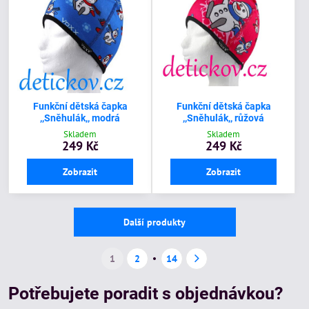
Funkční dětská čapka
Funkční dětská čapka
,,Sněhulák,, modrá
,,Sněhulák,, růžová
Skladem
Skladem
249 Kč
249 Kč
Zobrazit
Zobrazit
Další produkty
1
2
14
Potřebujete poradit s objednávkou?