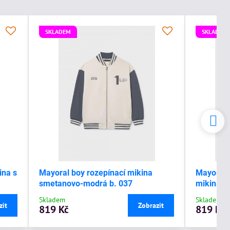
SKLADEM
SKLADEM
ina s
Mayoral boy rozepínací mikina
Mayoral 
smetanovo-modrá b. 037
mikina s
Skladem
Skladem
zit
Zobrazit
819 Kč
819 Kč