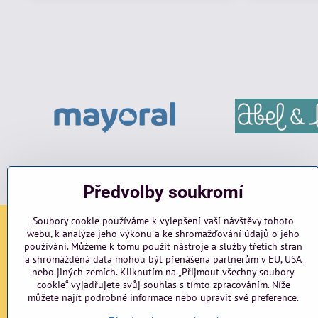
Předvolby soukromí
Soubory cookie používáme k vylepšení vaší návštěvy tohoto
webu, k analýze jeho výkonu a ke shromažďování údajů o jeho
Sociální sítě
používání. Můžeme k tomu použít nástroje a služby třetích stran
a shromážděná data mohou být přenášena partnerům v EU, USA
nebo jiných zemích. Kliknutím na „Přijmout všechny soubory
Facebook
Instagram
blog
cookie“ vyjadřujete svůj souhlas s tímto zpracováním. Níže
můžete najít podrobné informace nebo upravit své preference.