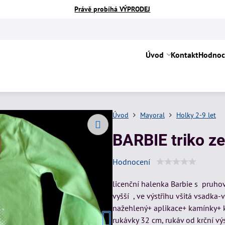
Právě probíhá VÝPRODEJ
Úvod
Kontakt
Hodnoc
Úvod
Mayoral
Holky 2-9 let
BARBIE triko ze
Hodnocení
licenční halenka Barbie s pruh
vyšší , ve výstřihu všitá vsadka
nažehlený+ aplikace+ kamínky+ k
rukávky 32 cm, rukáv od krční vý