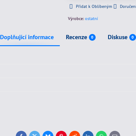
Přidat k Oblíbeným
Doručen
Výrobce:
ostatní
Doplňující informace
Recenze
Diskuse
0
0