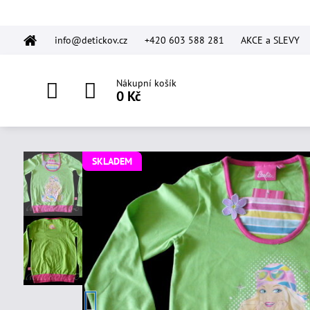
info@detickov.cz
+420 603 588 281
AKCE a SLEVY
Nákupní košík
0 Kč
SKLADEM