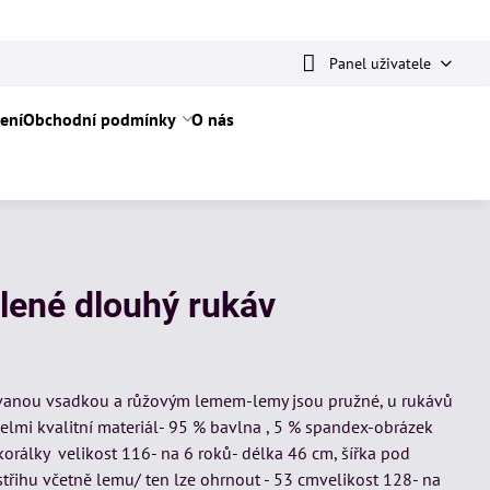
Panel uživatele
ení
Obchodní podmínky
O nás
lené dlouhý rukáv
ovanou vsadkou a růžovým lemem-lemy jsou pružné, u rukávů
-velmi kvalitní materiál- 95 % bavlna , 5 % spandex-obrázek
orálky velikost 116- na 6 roků- délka 46 cm, šířka pod
střihu včetně lemu/ ten lze ohrnout - 53 cmvelikost 128- na