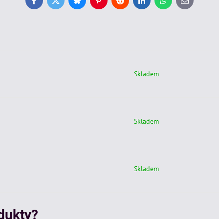
Facebook
Twitter
Bluesky
Pinterest
Reddit
LinkedIn
WhatsApp
E-
mail
Skladem
Skladem
Skladem
odukty?