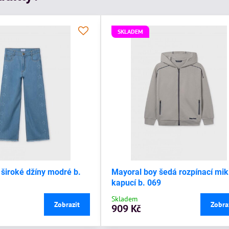
SKLADEM
 široké džíny modré b.
Mayoral boy šedá rozpínací mik
kapucí b. 069
Skladem
Zobrazit
Zobra
909 Kč