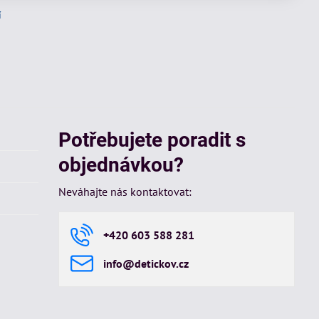
í
Potřebujete poradit s
objednávkou?
Neváhajte nás kontaktovat:
+420 603 588 281
info​@detickov​.cz