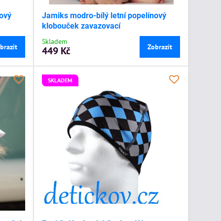
nový
Jamiks modro-bílý letní popelínový
klobouček zavazovací
Skladem
brazit
Zobrazit
449 Kč
SKLADEM