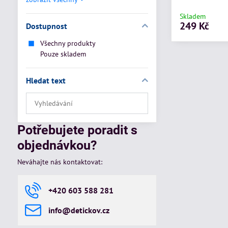
Skladem
249 Kč
Dostupnost
Všechny produkty
Pouze skladem
Hledat text
Prohledat
výsledky
filtru
Potřebujete poradit s
fulltextem
objednávkou?
Neváhajte nás kontaktovat:
+420 603 588 281
info​@detickov​.cz