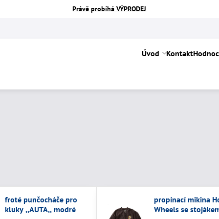
Právě probíhá VÝPRODEJ
Úvod
Kontakt
Hodnoc
froté punčocháče pro
propínací mikina H
kluky ,,AUTA,, modré
Wheels se stojáke