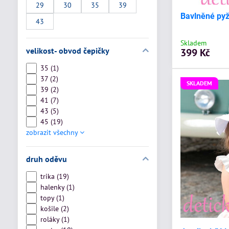
29
30
35
39
Bavlněné py
43
Skladem
velikost- obvod čepičky
399 Kč
35 (1)
37 (2)
SKLADEM
39 (2)
41 (7)
43 (5)
45 (19)
zobrazit všechny
druh oděvu
trika (19)
halenky (1)
topy (1)
košile (2)
roláky (1)