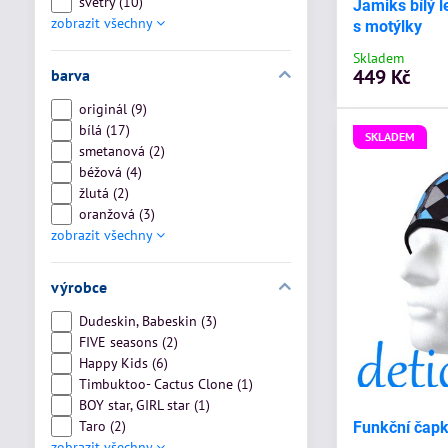
svetry (10)
Jamiks bílý 
zobrazit všechny
s motýlky
Skladem
449 Kč
barva
originál (9)
bílá (17)
SKLADEM
smetanová (2)
béžová (4)
žlutá (2)
oranžová (3)
zobrazit všechny
výrobce
Dudeskin, Babeskin (3)
FIVE seasons (2)
Happy Kids (6)
Timbuktoo- Cactus Clone (1)
BOY star, GIRL star (1)
Taro (2)
Funkční čapka
zobrazit všechny