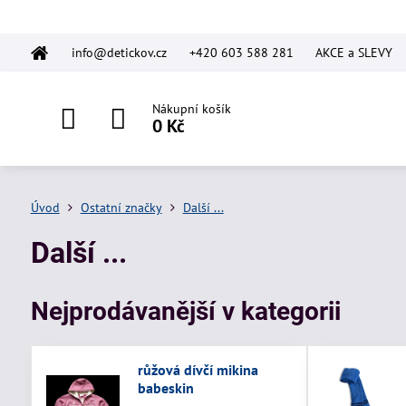
info@detickov.cz
+420 603 588 281
AKCE a SLEVY
Nákupní košík
0 Kč
Úvod
Ostatní značky
Další ...
Další ...
Nejprodávanější v kategorii
růžová dívčí mikina
babeskin