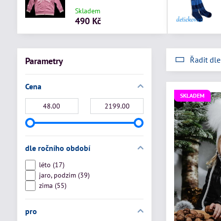
Skladem
490 Kč
Řadit dle
Parametry
Cena
SKLADEM
Od:
Do:
dle ročního období
léto (17)
jaro, podzim (39)
zima (55)
pro