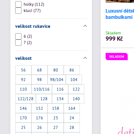
holky (112)
kluci (77)
Luxusní děts
bambulkami 
velikost rukavice
Skladem
6 (2)
999 Kč
7 (2)
SKLADEM
velikost
56
68
80
86
92
98
98/104
104
110
110/116
116
122
122/128
128
134
140
146
152
158
164
170
176
23
24
25
26
27
28