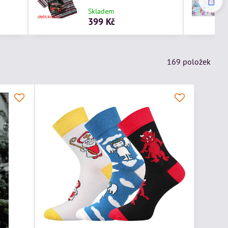
Skladem
399 Kč
169
položek