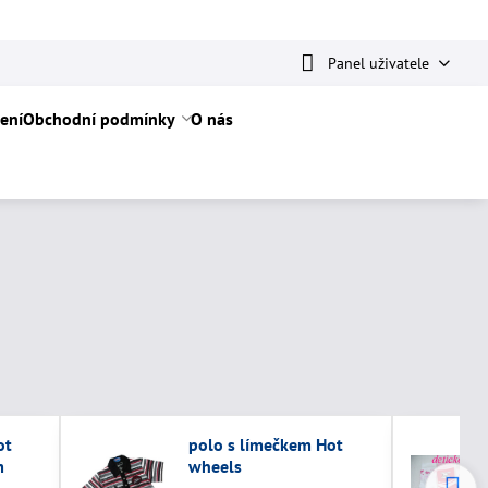
Panel uživatele
ení
Obchodní podmínky
O nás
ot
polo s límečkem Hot
m
wheels