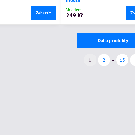
modrá
Skladem
Zobrazit
Zo
249 Kč
Další produkty
1
2
15