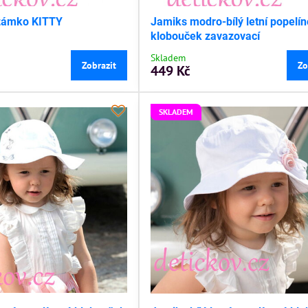
žámko KITTY
Jamiks modro-bílý letní popelí
klobouček zavazovací
Skladem
Zobrazit
Zo
449 Kč
SKLADEM