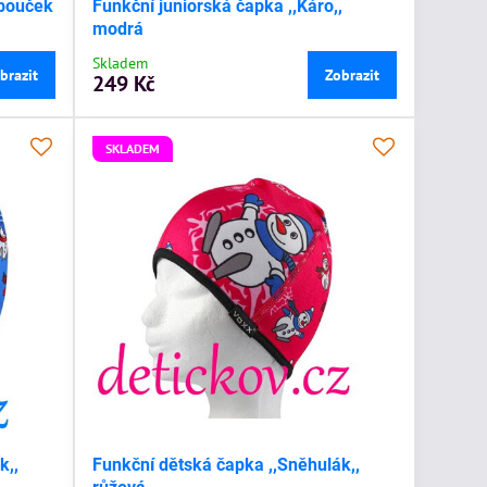
obouček
Funkční juniorská čapka ,,Káro,,
modrá
Skladem
brazit
Zobrazit
249 Kč
SKLADEM
k,,
Funkční dětská čapka ,,Sněhulák,,