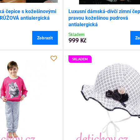
ká čepice s kožešinovými
Luxusní dámská-dívčí zimní čep
RŮŽOVÁ antialergická
pravou kožešinou pudrová
antialergická
Skladem
Zobrazit
Zo
999 Kč
SKLADEM