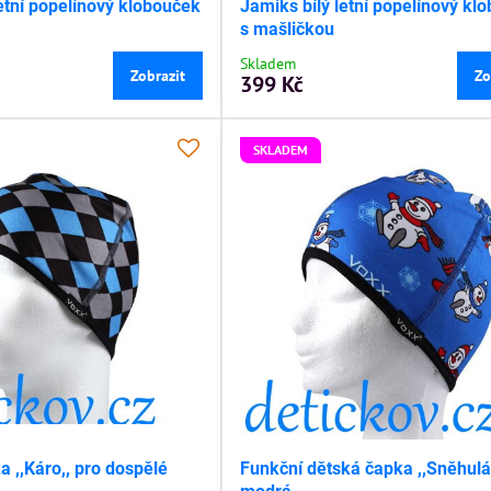
letní popelínový klobouček
Jamiks bílý letní popelínový kl
s mašličkou
Skladem
Zobrazit
Zo
399 Kč
SKLADEM
 ,,Káro,, pro dospělé
Funkční dětská čapka ,,Sněhulá