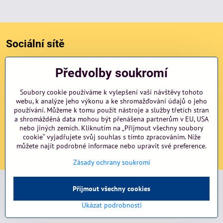
Sociální sítě
Facebook
Instagram
blog
Předvolby soukromí
Důležité odkazy
Soubory cookie používáme k vylepšení vaší návštěvy tohoto
webu, k analýze jeho výkonu a ke shromažďování údajů o jeho
používání. Můžeme k tomu použít nástroje a služby třetích stran
NAVIGACE
a shromážděná data mohou být přenášena partnerům v EU, USA
nebo jiných zemích. Kliknutím na „Přijmout všechny soubory
cookie“ vyjadřujete svůj souhlas s tímto zpracováním. Níže
©
můžete najít podrobné informace nebo upravit své preference.
2026
Copyright
Předvolby soukromí
Zásady ochrany soukromí
Vytvořeno systémem:
ByznysWeb.cz
Zásady ochrany soukromí
Přijmout všechny cookies
Ukázat podrobnosti