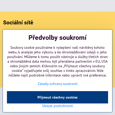
Sociální sítě
Facebook
Instagram
blog
Předvolby soukromí
Důležité odkazy
Soubory cookie používáme k vylepšení vaší návštěvy tohoto
webu, k analýze jeho výkonu a ke shromažďování údajů o jeho
používání. Můžeme k tomu použít nástroje a služby třetích stran
NAVIGACE
a shromážděná data mohou být přenášena partnerům v EU, USA
nebo jiných zemích. Kliknutím na „Přijmout všechny soubory
cookie“ vyjadřujete svůj souhlas s tímto zpracováním. Níže
©
můžete najít podrobné informace nebo upravit své preference.
2026
Copyright
Předvolby soukromí
Zásady ochrany soukromí
Vytvořeno systémem:
ByznysWeb.cz
Zásady ochrany soukromí
Přijmout všechny cookies
Ukázat podrobnosti