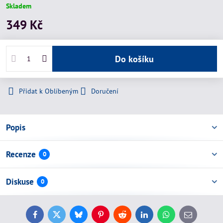
Skladem
349 Kč
Do košíku
Přidat k Oblíbeným
Doručení
Popis
Recenze
0
Diskuse
0
Facebook
Twitter
Bluesky
Pinterest
Reddit
LinkedIn
WhatsApp
E-