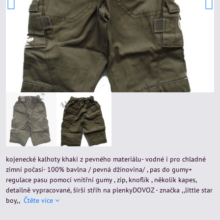
kojenecké kalhoty khaki z pevného materiálu- vodné i pro chladné
zimní počasí- 100% bavlna / pevná džínovina/ , pas do gumy+
regulace pasu pomocí vnitřní gumy , zip, knoflík , několik kapes,
detailně vypracované, širší střih na plenkyDOVOZ - značka ,,little star
boy,,
Čtěte více