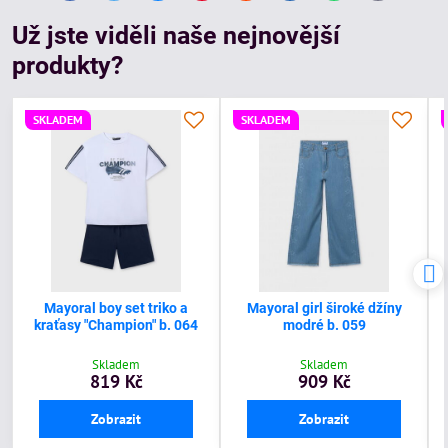
mail
Už jste viděli naše nejnovější
produkty?
SKLADEM
SKLADEM
Mayoral boy set triko a
Mayoral girl široké džíny
kraťasy "Champion" b. 064
modré b. 059
Skladem
Skladem
819 Kč
909 Kč
Zobrazit
Zobrazit