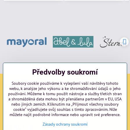
Předvolby soukromí
Soubory cookie používáme k vylepšení vaší návštěvy tohoto
Sociální sítě
webu, k analýze jeho výkonu a ke shromažďování údajů o jeho
používání. Můžeme k tomu použít nástroje a služby třetích stran
Facebook
Instagram
blog
a shromážděná data mohou být přenášena partnerům v EU, USA
nebo jiných zemích. Kliknutím na „Přijmout všechny soubory
cookie“ vyjadřujete svůj souhlas s tímto zpracováním. Níže
Důležité odkazy
můžete najít podrobné informace nebo upravit své preference.
Zásady ochrany soukromí
NAVIGACE