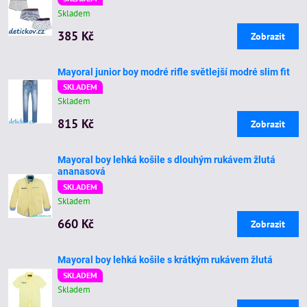
Skladem
385 Kč
Zobrazit
Mayoral junior boy modré rifle světlejší modré slim fit
SKLADEM
Skladem
815 Kč
Zobrazit
Mayoral boy lehká košile s dlouhým rukávem žlutá
ananasová
SKLADEM
Skladem
660 Kč
Zobrazit
Mayoral boy lehká košile s krátkým rukávem žlutá
SKLADEM
Skladem