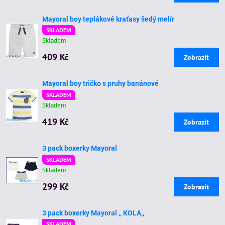
Mayoral boy teplákové kraťasy šedý melír
SKLADEM
Skladem
409 Kč
Zobrazit
Mayoral boy tričko s pruhy banánové
SKLADEM
Skladem
419 Kč
Zobrazit
3 pack boxerky Mayoral
SKLADEM
Skladem
299 Kč
Zobrazit
3 pack boxerky Mayoral ,, KOLA,,
SKLADEM