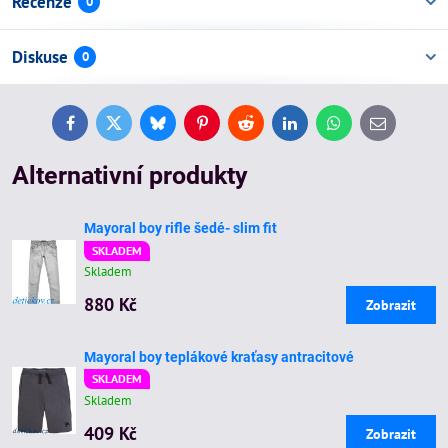
Recenze
0
Diskuse
0
Facebook
Twitter
Bluesky
Pinterest
Reddit
LinkedIn
WhatsApp
E-
mail
Alternativní produkty
Mayoral boy rifle šedé- slim fit
SKLADEM
Skladem
880 Kč
Zobrazit
Mayoral boy teplákové kraťasy antracitové
SKLADEM
Skladem
409 Kč
Zobrazit