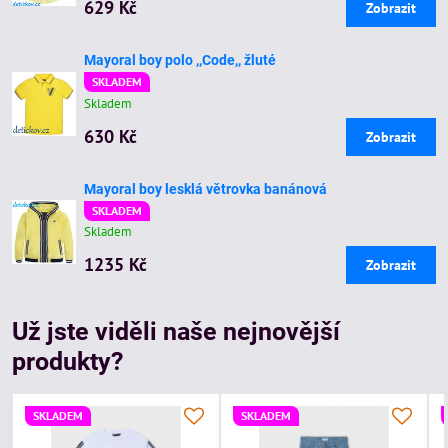
629 Kč
Zobrazit
Mayoral boy polo ,,Code,, žluté
SKLADEM
Skladem
630 Kč
Zobrazit
Mayoral boy lesklá větrovka banánová
SKLADEM
Skladem
1235 Kč
Zobrazit
Už jste viděli naše nejnovější
produkty?
SKLADEM
SKLADEM