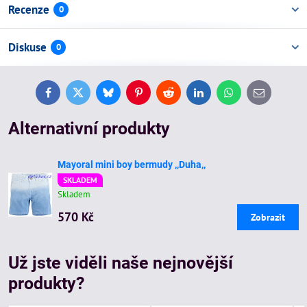
Recenze
0
Diskuse
0
Facebook
Twitter
Bluesky
Pinterest
Reddit
LinkedIn
WhatsApp
E-
mail
Alternativní produkty
Mayoral mini boy bermudy ,,Duha,,
SKLADEM
Skladem
570 Kč
Zobrazit
Už jste viděli naše nejnovější
produkty?