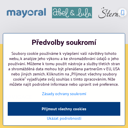
Předvolby soukromí
Soubory cookie používáme k vylepšení vaší návštěvy tohoto
Sociální sítě
webu, k analýze jeho výkonu a ke shromažďování údajů o jeho
používání. Můžeme k tomu použít nástroje a služby třetích stran
Facebook
Instagram
blog
a shromážděná data mohou být přenášena partnerům v EU, USA
nebo jiných zemích. Kliknutím na „Přijmout všechny soubory
cookie“ vyjadřujete svůj souhlas s tímto zpracováním. Níže
Důležité odkazy
můžete najít podrobné informace nebo upravit své preference.
Zásady ochrany soukromí
NAVIGACE
Přijmout všechny cookies
©
2026
Copyright
Předvolby soukromí
Zásady ochrany soukromí
Ukázat podrobnosti
Vytvořeno systémem:
ByznysWeb.cz