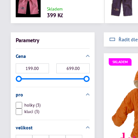
Skladem
399 Kč
Řadit dle
Parametry
Cena
SKLADEM
Od:
Do:
pro
holky (3)
kluci (3)
velikost