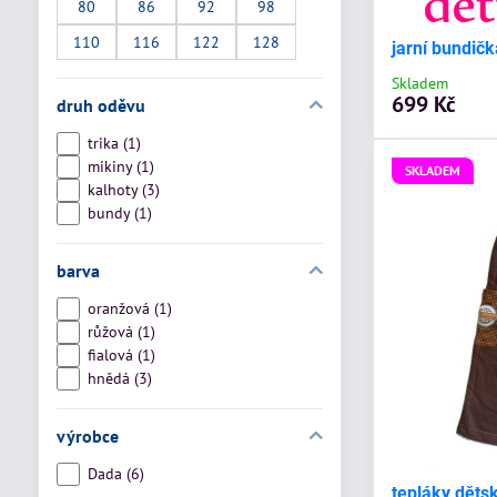
80
86
92
98
110
116
122
128
jarní bundič
Skladem
699 Kč
druh oděvu
trika (1)
mikiny (1)
SKLADEM
kalhoty (3)
bundy (1)
barva
oranžová (1)
růžová (1)
fialová (1)
hnědá (3)
výrobce
Dada (6)
tepláky děts