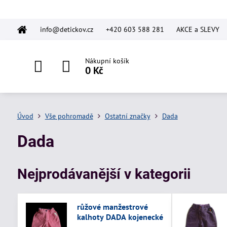
info@detickov.cz
+420 603 588 281
AKCE a SLEVY
Nákupní košík
0 Kč
Úvod
Vše pohromadě
Ostatní značky
Dada
Dada
Nejprodávanější v kategorii
růžové manžestrové
kalhoty DADA kojenecké