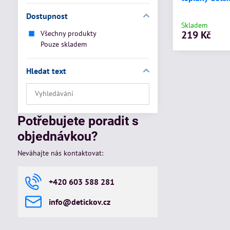
Dostupnost
Skladem
219 Kč
Všechny produkty
Pouze skladem
Hledat text
Prohledat
výsledky
filtru
Potřebujete poradit s
fulltextem
objednávkou?
Neváhajte nás kontaktovat:
+420 603 588 281
info​@detickov​.cz