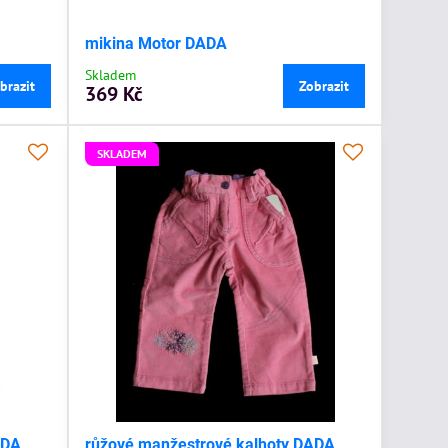
mikina Motor DADA
Skladem
brazit
Zobrazit
369 Kč
SKLADEM
ADA
růžové manžestrové kalhoty DADA