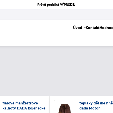
Právě probíhá VÝPRODEJ
Úvod
Kontakt
Hodnoc
fialové manžestrové
tepláky dětské hn
kalhoty DADA kojenecké
dada Motor