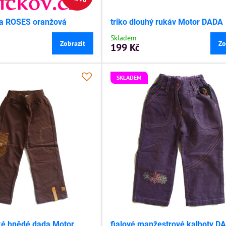
ka ROSES oranžová
triko dlouhý rukáv Motor DADA
Skladem
Zobrazit
Zo
199 Kč
SKLADEM
ké hnědé dada Motor
fialové manžestrové kalhoty D