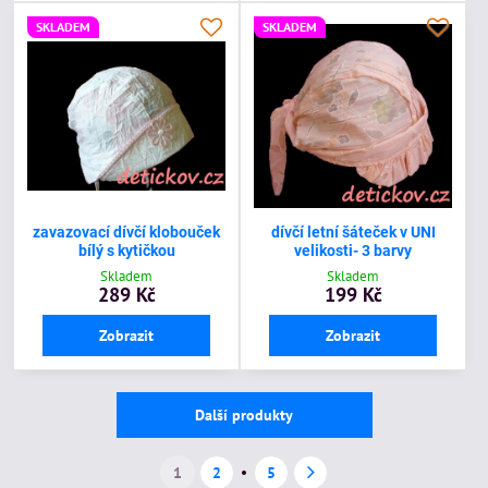
SKLADEM
SKLADEM
zavazovací dívčí klobouček
dívčí letní šáteček v UNI
bílý s kytičkou
velikosti- 3 barvy
Skladem
Skladem
289 Kč
199 Kč
Zobrazit
Zobrazit
Další produkty
1
2
5