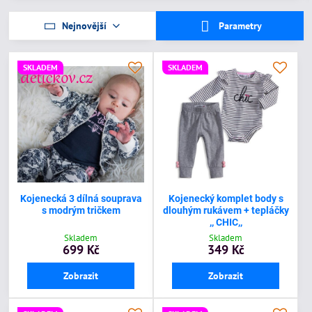
Nejnovější
Parametry
SKLADEM
SKLADEM
Kojenecká 3 dílná souprava
Kojenecký komplet body s
s modrým tričkem
dlouhým rukávem + tepláčky
,, CHIC,,
Skladem
Skladem
699 Kč
349 Kč
Zobrazit
Zobrazit