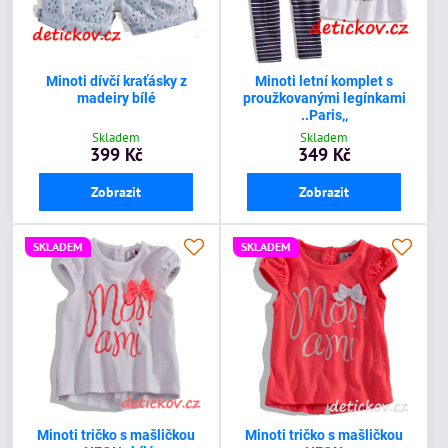
Minoti dívčí kraťásky z
Minoti letní komplet s
madeiry bílé
proužkovanými legínkami
..Paris,,
Skladem
Skladem
399 Kč
349 Kč
Zobrazit
Zobrazit
SKLADEM
SKLADEM
Minoti tričko s mašličkou
Minoti tričko s mašličkou