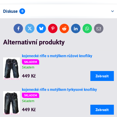
Diskuse
0
Facebook
Twitter
Bluesky
Pinterest
Reddit
LinkedIn
WhatsApp
E-
mail
Alternativní produkty
kojenecké rifle s motýlkem růžové knoflíky
SKLADEM
Skladem
449 Kč
Zobrazit
kojenecké rifle s motýlkem tyrkysové knoflíky
SKLADEM
Skladem
449 Kč
Zobrazit