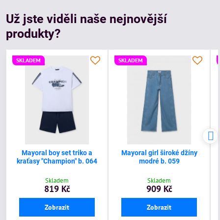
Už jste viděli naše nejnovější
produkty?
SKLADEM
SKLADEM
Mayoral boy set triko a
Mayoral girl široké džíny
kraťasy "Champion" b. 064
modré b. 059
Skladem
Skladem
819 Kč
909 Kč
Zobrazit
Zobrazit