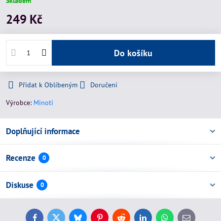
Skladem
249 Kč
Do košíku
Přidat k Oblíbeným
Doručení
Výrobce:
Minoti
Doplňující informace
Recenze
0
Diskuse
0
Facebook
Twitter
Bluesky
Pinterest
Reddit
LinkedIn
WhatsApp
E-