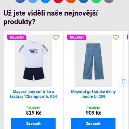
mail
Už jste viděli naše nejnovější
produkty?
SKLADEM
SKLADEM
Mayoral boy set triko a
Mayoral girl široké džíny
kraťasy "Champion" b. 064
modré b. 059
Skladem
Skladem
819 Kč
909 Kč
Zobrazit
Zobrazit