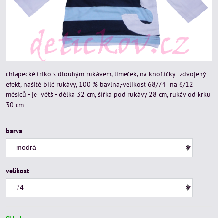
chlapecké triko s dlouhým rukávem, límeček, na knoflíčky- zdvojený
efekt, našité bílé rukávy, 100 % bavlna,-velikost 68/74 na 6/12
měsíců - je větší- délka 32 cm, šířka pod rukávy 28 cm, rukáv od krku
30 cm
barva
velikost