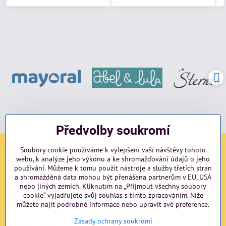
Předvolby soukromí
Soubory cookie používáme k vylepšení vaší návštěvy tohoto
Sociální sítě
webu, k analýze jeho výkonu a ke shromažďování údajů o jeho
používání. Můžeme k tomu použít nástroje a služby třetích stran
Facebook
Instagram
blog
a shromážděná data mohou být přenášena partnerům v EU, USA
nebo jiných zemích. Kliknutím na „Přijmout všechny soubory
cookie“ vyjadřujete svůj souhlas s tímto zpracováním. Níže
Důležité odkazy
můžete najít podrobné informace nebo upravit své preference.
Zásady ochrany soukromí