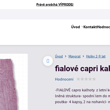
Právě probíhá VÝPRODEJ
Úvod
Kontakt
Hodnoc
Úvod
Mayoral
Holky 2-9 let
fialové capri k
Hodnocení
-FIALOVÉ capro kalhoty z letní
lněná struktura- spodní lem do 
poutka- 4 kapsy, 2 na nohavici- 