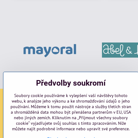
Předvolby soukromí
Soubory cookie používáme k vylepšení vaší návštěvy tohoto
webu, k analýze jeho výkonu a ke shromažďování údajů o jeho
Sociální sítě
používání. Můžeme k tomu použít nástroje a služby třetích stran
a shromážděná data mohou být přenášena partnerům v EU, USA
nebo jiných zemích. Kliknutím na „Přijmout všechny soubory
Facebook
Instagram
blog
cookie“ vyjadřujete svůj souhlas s tímto zpracováním. Níže
můžete najít podrobné informace nebo upravit své preference.