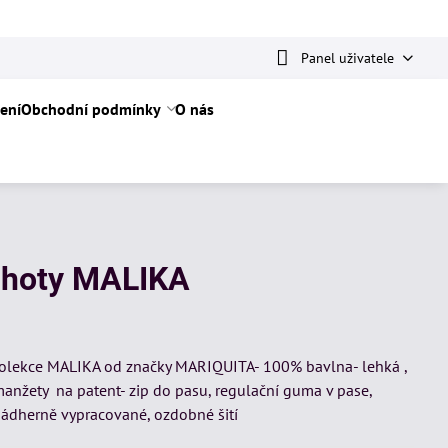
Panel uživatele
ení
Obchodní podmínky
O nás
alhoty MALIKA
 kolekce MALIKA od značky MARIQUITA- 100% bavlna- lehká ,
manžety na patent- zip do pasu, regulační guma v pase,
nádherně vypracované, ozdobné šití