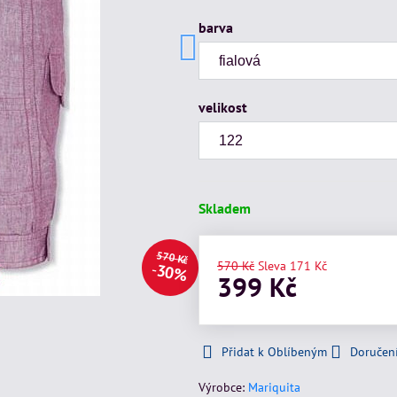
barva
velikost
Skladem
570 Kč
570 Kč
Sleva
171 Kč
30%
399 Kč
Přidat k Oblíbeným
Doručen
Výrobce:
Mariquita