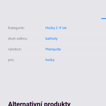
Kategorie:
Holky 2-9 let
druh oděvu:
kalhoty
výrobce:
Mariquita
pro:
holky
Alternativní produkty