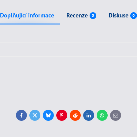
Doplňující informace
Recenze
Diskuse
0
0
Facebook
Twitter
Bluesky
Pinterest
Reddit
LinkedIn
WhatsApp
E-
mail