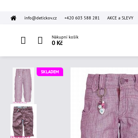
info@detickov.cz
+420 603 588 281
AKCE a SLEVY
Nákupní košík
0 Kč
SKLADEM