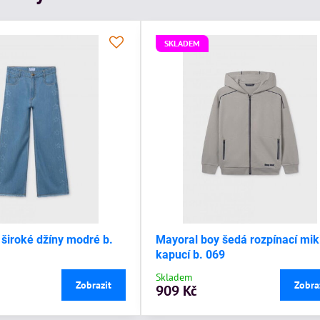
SKLADEM
 široké džíny modré b.
Mayoral boy šedá rozpínací mik
kapucí b. 069
Skladem
Zobrazit
Zobra
909 Kč