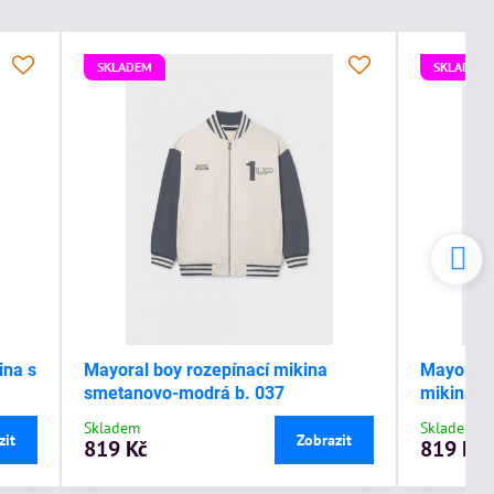
SKLADEM
SKLADEM
ina s
Mayoral boy rozepínací mikina
Mayoral 
smetanovo-modrá b. 037
mikina s
Skladem
Skladem
zit
Zobrazit
819 Kč
819 Kč