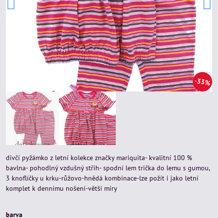
33%
dívčí pyžámko z letní kolekce značky mariquita- kvalitní 100 %
bavlna- pohodlný vzdušný střih- spodní lem trička do lemu s gumou,
3 knoflíčky u krku-růžovo-hnědá kombinace-lze požít i jako letní
komplet k dennímu nošení-větší míry
barva