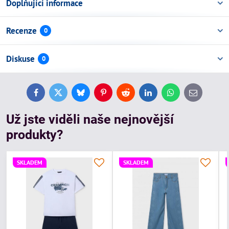
Doplňující informace
Recenze
0
Diskuse
0
Facebook
Twitter
Bluesky
Pinterest
Reddit
LinkedIn
WhatsApp
E-
mail
Už jste viděli naše nejnovější
produkty?
SKLADEM
SKLADEM